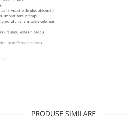
e.
cariile voastre de plus obisnuite!
ru imbratisare in timpul
morul chiar si in zilele cele mai
ere ursuletul este un cadou
tii sunt inofensive pentru
8/CE.
a, Valentine's Day sau alte
PRODUSE SIMILARE