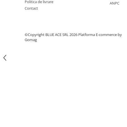
Politica de livrare
Articole hranire bebelusi
ANPC
Contact
Biberoane, tetine si accesorii
Scaune de masa bebe
Suzete si accesorii
Carti pentru copii
©Copyright BLUE ACE SRL 2026
Platforma E-commerce by
Gomag
Atlase si enciclopedii pentru copii
Carti pentru Bebelusi
Balansoare copii
Casute si corturi copii
Colaci, ochelari si accesorii inot
copii
Jucarii pentru plaja si nisip
Tobogane copii
Leagane copii
Masinute si vehicule pentru copii
Piscine copii