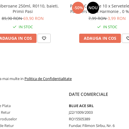
biberoane 250ml, R0110, baieti,
Pachet Calatorie 10 x Servete
-50%
NOU
Primii Pasi
Pampers Aqua Harmonie , 0 % 
Piele Sensibila, Curatare Delic
89,90 RON
69,90 RON
7,99 RON
3,99 RON
Parfum
IN STOC
IN STOC
ADAUGA IN COS
ADAUGA IN COS
la mai multe in
Politica de Confidentialitate
DATE COMERCIALE
 Plata
BLUE ACE SRL
e Retur
J22/1009/2003
Produselor
RO15505389
de Retur
Fundac Filimon Sirbu, Nr. 6