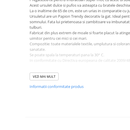
Acest ursulet dulce si pufos va asteapta cu bratele deschis
Sampon si balsam copii
La o inaltime de 65 de cm, este un urias in comparatie cu ju
Sapun & Gel de dus copii
Ursuletul are un Papion Trendy decorativ la gat. Ideal pent
Ulei de corp copii
somnului. Fata lui prietenoasa si zambitoare va imbunatati u
tulburi.
Tampoane pentru San
Fabricat din plus extrem de moale si foarte placut la ating
Set Ingrijire Bebelusi
uimitor pentru cei mici si cei mari.
Arme de jucarie
Compozitie: toate materialele textile, umplutura si coloran
sanatate.
Ateliere si bancuri de lucru
Se poate spala la temperaturi pana la 30° С.
In conformitate cu Directiva europeana de calitate 2009/4
Bucatarii copii
Carucioare papusi si accesorii
Este foarte placut la atingere, va face orice copil fericit.
Perfect pentru imbratisari, moale la atingere !!
VEZI MAI MULT
Casute de papusi si mobilier
Puteti sa stabiliti diferite pozitii ale ursuletului.
Informatii conformitate produs
Acesta va fi un cadou minunat pentru o Zi de Nastere, Nunt
Cuburi si caramizi
Sarbatori Importante !!
Elicoptere, avioane si nave de
jucarie
SPECIFICATII:
Culoare: CREM
Figurine
Certificat: EN71
Varsta: 0+
Frumusete, bijuterii si accesorii
Greutate: ~ 2 kg
fetite