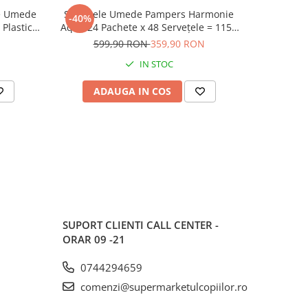
le Umede
Șervețele Umede Pampers Harmonie
Carte cu Jocuri si Activitati pentru Copii
-40%
-50%
Plastic,
Aqua 24 Pachete x 48 Servețele = 1152
,,Inima de Ca
ata, Fara
Servețele pentru Bebeluși, protejează
599,90 RON
359,90 RON
3
împotriva iritațiilor pielii, loțiune
IN STOC
delicată cu 99% apă pura
ADAUGA IN COS
AD
SUPORT CLIENTI
CALL CENTER -
ORAR 09 -21
0744294659
comenzi@supermarketulcopiilor.ro