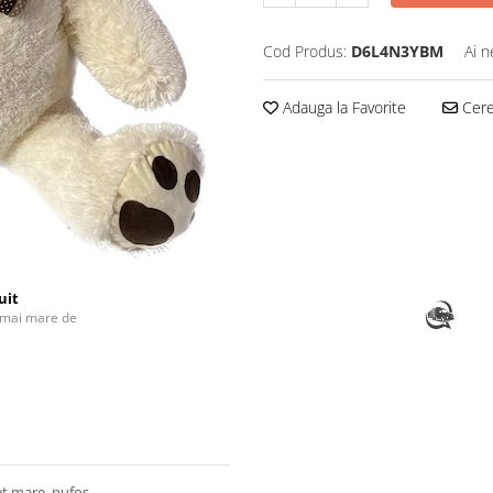
Cod Produs:
D6L4N3YBM
Ai n
Adauga la Favorite
Cere 
uit
 mai mare de
et mare, pufos.