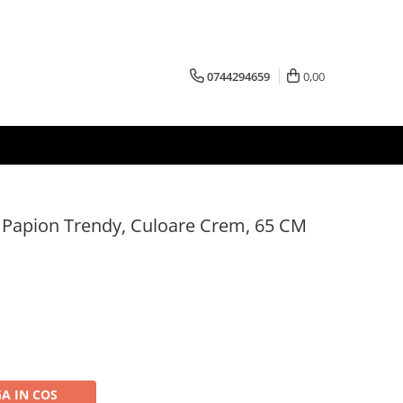
0744294659
0,00
 Papion Trendy, Culoare Crem, 65 CM
A IN COS