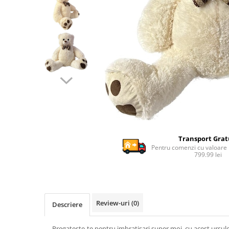
Ghiozdane si genti
Harti de perete si globuri
pamantesti
Plastilina
Librarie online
Fictiune
Manuale si auxiliare scolare
Birotica & Papetarie
Pixuri
Markere
Transport Grat
Jucarii, Copii & Bebe
Pentru comenzi cu valoare
799.99 lei
Igiena si ingrijire
Aparate aerosoli copii
Aspiratoare nazale si accesorii
Cadite bebe si accesorii baie
Review-uri
(0)
Descriere
Creme si lotiuni de corp copii
Olite si reductoare WC
Pregateste-te pentru imbratisari super moi, cu acest ursul