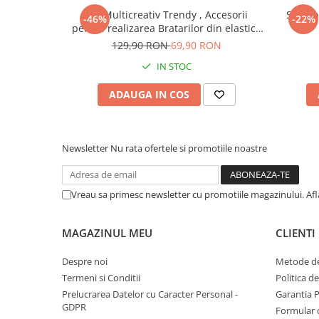
Set Multicreativ Trendy , Accesorii
Set 6 
Instrumente muzicale de jucarie
DIMENSIUNI:
-46%
-22%
pentru realizarea Bratarilor din elastic ,
In sedere (lungime / inaltime): 40 x 58 CM
Jocuri de societate
Rainbow Loom Bands , 3500 piese ,
129,90 RON
69,90 RON
Inaltime totala: 65 CM.
Multicolor
Jucarii de plus
Circumferinta talie: 80 CM
IN STOC
Masinute
ADAUGA IN COS
Motociclete de jucarie
Papusi
Puzzle
Newsletter
Nu rata ofertele si promotiile noastre
Roboti de jucarie
Set joaca doctor
Vreau sa primesc newsletter cu promotiile magazinului. Af
Set joaca gradinarit
MAGAZINUL MEU
CLIENTI
Set joaca supermarket
Seturi de constructie
Despre noi
Metode de
Termeni si Conditii
Politica d
Utilaje constructie de jucarie
Prelucrarea Datelor cu Caracter Personal -
Garantia 
Hrana bebelusi
GDPR
Formular 