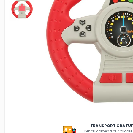
Creioane colorate si carioci
Ghiozdane si genti
Harti de perete si globuri
pamantesti
Plastilina
Librarie online
Fictiune
Manuale si auxiliare scolare
Birotica & Papetarie
Pixuri
Markere
Jucarii, Copii & Bebe
Igiena si ingrijire
Aparate aerosoli copii
Aspiratoare nazale si accesorii
Cadite bebe si accesorii baie
TRANSPORT GRATUI
Creme si lotiuni de corp copii
Pentru comenzi cu valoare