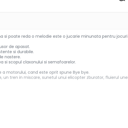
a si poate reda o melodie este o jucarie minunata pentru jocuri
usor de apasat.
tente si durabile.
de nastere.
rea si scopul claxonului si semafoarelor.
ire a motorului, cand este oprit spune Bye bye.
 un tren in miscare, sunetul unui elicopter zburator, fluierul une