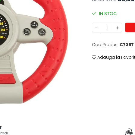
IN STOC
Cod Produs:
C7357
Adauga la Favori
T
 mai