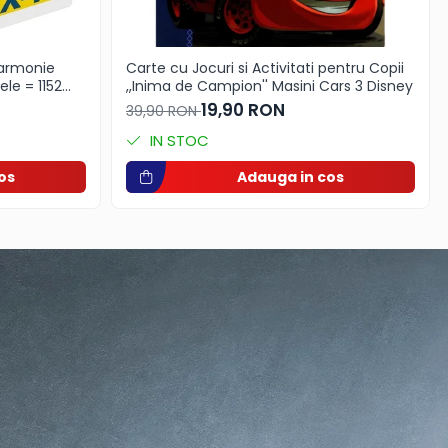
Carte cu Jocuri si Activitati pentru Copii
le = 1152
,,Inima de Campion'' Masini Cars 3 Disney
19,90 RON
39,90 RON
iune delicată
IN STOC
os
Adauga in cos