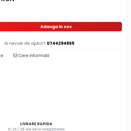
Adauga in cos
Ai nevoie de ajutor?
0744294659
te
Cere informatii
LIVRARE RAPIDA
In 24 / 36 ore de la inregistrarea