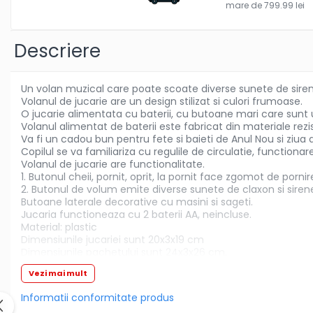
mare de 799.99 lei
Olite si reductoare WC
Sampon si balsam copii
Descriere
Sapun & Gel de dus copii
Ulei de corp copii
Tampoane pentru San
Un volan muzical care poate scoate diverse sunete de siren
Volanul de jucarie are un design stilizat si culori frumoase.
Set Ingrijire Bebelusi
O jucarie alimentata cu baterii, cu butoane mari care sunt 
Arme de jucarie
Volanul alimentat de baterii este fabricat din materiale rezis
Va fi un cadou bun pentru fete si baieti de Anul Nou si ziua 
Ateliere si bancuri de lucru
Copilul se va familiariza cu regulile de circulatie, functiona
Bucatarii copii
Volanul de jucarie are functionalitate.
1. Butonul cheii, pornit, oprit, la pornit face zgomot de porn
Carucioare papusi si accesorii
2. Butonul de volum emite diverse sunete de claxon si sirene,
Butoane laterale decorative cu masini si sageti.
Casute de papusi si mobilier
Jucaria functioneaza cu 2 baterii AA, neincluse.
Material: plastic
Cuburi si caramizi
Dimensiunile jucariei sunt 20x3x19 cm
Elicoptere, avioane si nave de
Dimensiunile pachetului sunt 24x3x26 cm.
jucarie
Vezi mai mult
Figurine
Informatii conformitate produs
Frumusete, bijuterii si accesorii