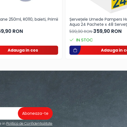
ane 250ml, R0110, baieti, Primii
Șervețele Umede Pampers Harmonie
Aqua 24 Pachete x 48 Servețe
Servețele pentru Bebeluși, protejează
69,90 RON
359,90 RON
599,90 RON
împotriva iritațiilor pielii, loț
cu 99% apă pura
IN STOC
Adauga in cos
Adauga in c
e in
Politica de Confidentialitate