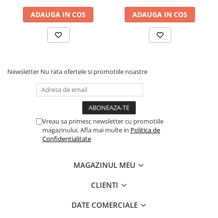
Articole hranire bebelusi
ADAUGA IN COS
ADAUGA IN COS
Biberoane, tetine si accesorii
Scaune de masa bebe
Suzete si accesorii
Carti pentru copii
Atlase si enciclopedii pentru copii
Newsletter
Nu rata ofertele si promotiile noastre
Carti pentru Bebelusi
Balansoare copii
Casute si corturi copii
Vreau sa primesc newsletter cu promotiile
Colaci, ochelari si accesorii inot
magazinului. Afla mai multe in
Politica de
copii
Confidentialitate
Jucarii pentru plaja si nisip
Tobogane copii
MAGAZINUL MEU
Leagane copii
CLIENTI
Masinute si vehicule pentru copii
DATE COMERCIALE
Piscine copii