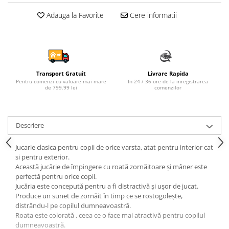
Sampon si balsam copii
Adauga la Favorite
Cere informatii
Sapun & Gel de dus copii
Ulei de corp copii
Tampoane pentru San
Set Ingrijire Bebelusi
Transport Gratuit
Livrare Rapida
Arme de jucarie
Pentru comenzi cu valoare mai mare
In 24 / 36 ore de la inregistrarea
de 799.99 lei
comenzilor
Ateliere si bancuri de lucru
Bucatarii copii
Carucioare papusi si accesorii
Descriere
Casute de papusi si mobilier
Jucarie clasica pentru copii de orice varsta, atat pentru interior cat
Cuburi si caramizi
si pentru exterior.
Această jucărie de împingere cu roată zornăitoare și mâner este
Elicoptere, avioane si nave de
perfectă pentru orice copil.
jucarie
Jucăria este concepută pentru a fi distractivă și ușor de jucat.
Produce un sunet de zornăit în timp ce se rostogolește,
Figurine
distrându-l pe copilul dumneavoastră.
Frumusete, bijuterii si accesorii
Roata este colorată , ceea ce o face mai atractivă pentru copilul
fetite
dumneavoastră.