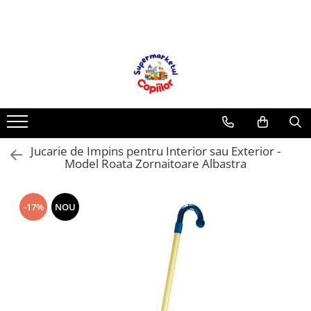
Toate Produsele
Casa, Gradina & Bricolaj
Decoratiuni
Accesorii pentru petrecere
Baloane
Jucarie de Impins pentru Interior sau Exterior -
Mobila gradina & terasa
Model Roata Zornaitoare Albastra
Piscine
Gaming, Carti & Birotica
-17%
NOU
Carti pentru copii
Activitati extracurriculare
Povesti pentru copii
Carti de Povesti pentru Copii
Rechizite si papetarie pentru copii
Creioane colorate si carioci