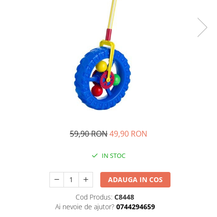
Ghiozdane si genti
Harti de perete si globuri
pamantesti
Plastilina
Librarie online
Fictiune
Manuale si auxiliare scolare
Birotica & Papetarie
Pixuri
Markere
59,90 RON
49,90 RON
Jucarii, Copii & Bebe
Igiena si ingrijire
IN STOC
Aparate aerosoli copii
Aspiratoare nazale si accesorii
ADAUGA IN COS
Cadite bebe si accesorii baie
Cod Produs:
C8448
Creme si lotiuni de corp copii
Ai nevoie de ajutor?
0744294659
Olite si reductoare WC