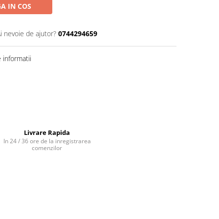
A IN COS
i nevoie de ajutor?
0744294659
informatii
Livrare Rapida
In 24 / 36 ore de la inregistrarea
comenzilor