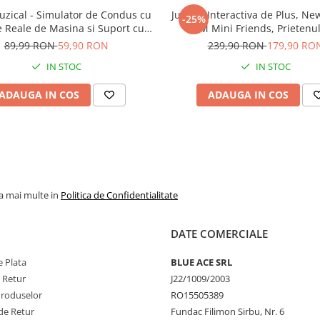
uzical - Simulator de Condus cu
Jucarie Interactiva de Plus, New Talki
-25%
 Reale de Masina si Suport cu
TOM Mini Friends, Prietenu
 pentru copii, Galben cu Negru
Vorbaret -
89,99 RON
59,90 RON
239,90 RON
179,90 RO
IN STOC
IN STOC
ADAUGA IN COS
ADAUGA IN COS
la mai multe in
Politica de Confidentialitate
DATE COMERCIALE
 Plata
BLUE ACE SRL
e Retur
J22/1009/2003
Produselor
RO15505389
de Retur
Fundac Filimon Sirbu, Nr. 6