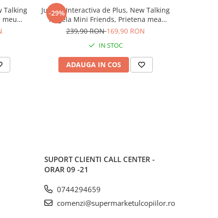
ng
Jucarie Interactiva de Plus, New Talking
Figurina E
-29%
-30%
l meu
Angela Mini Friends, Prietena mea
Little Pony Printesa Celestia cu Muzica si
Vorbareta - Reclama TV
N
239,90 RON
169,90 RON
19
IN STOC
ADAUGA IN COS
AD
SUPORT CLIENTI
CALL CENTER -
ORAR 09 -21
0744294659
comenzi@supermarketulcopiilor.ro