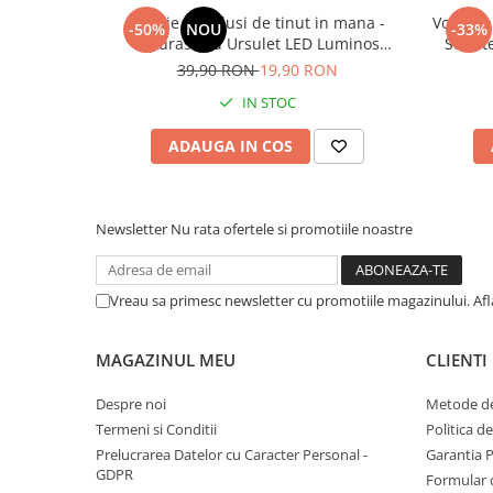
Jucărie Bebelusi de tinut in mana -
Volan m
Instrumente muzicale de jucarie
-50%
NOU
-33%
Iepuras sau Ursulet LED Luminos
Sunete
Jocuri de societate
Handle pentru Petrecere de Aniversare
Ventuze
39,90 RON
19,90 RON
sau Baby Shower
Jucarii de plus
IN STOC
Masinute
ADAUGA IN COS
Motociclete de jucarie
Papusi
Puzzle
Newsletter
Nu rata ofertele si promotiile noastre
Roboti de jucarie
Set joaca doctor
Vreau sa primesc newsletter cu promotiile magazinului. Af
Set joaca gradinarit
MAGAZINUL MEU
CLIENTI
Set joaca supermarket
Seturi de constructie
Despre noi
Metode de
Termeni si Conditii
Politica d
Utilaje constructie de jucarie
Prelucrarea Datelor cu Caracter Personal -
Garantia 
Hrana bebelusi
GDPR
Formular 