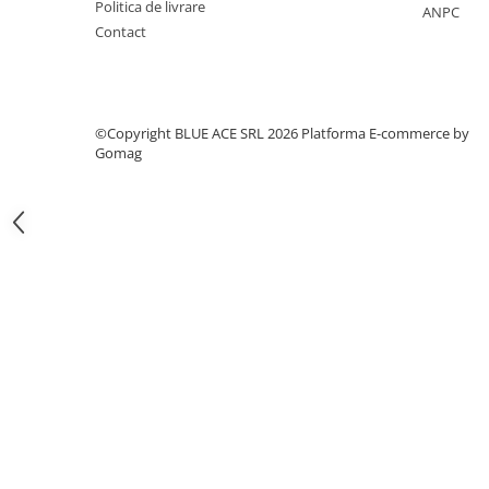
Politica de livrare
Articole hranire bebelusi
ANPC
Contact
Biberoane, tetine si accesorii
Scaune de masa bebe
Suzete si accesorii
Carti pentru copii
©Copyright BLUE ACE SRL 2026
Platforma E-commerce by
Gomag
Atlase si enciclopedii pentru copii
Carti pentru Bebelusi
Balansoare copii
Casute si corturi copii
Colaci, ochelari si accesorii inot
copii
Jucarii pentru plaja si nisip
Tobogane copii
Leagane copii
Masinute si vehicule pentru copii
Piscine copii