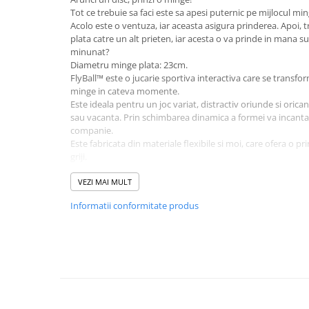
Tot ce trebuie sa faci este sa apesi puternic pe mijlocul ming
Sampon si balsam copii
Acolo este o ventuza, iar aceasta asigura prinderea. Apoi, 
Sapun & Gel de dus copii
plata catre un alt prieten, iar acesta o va prinde in mana 
Ulei de corp copii
minunat?
Diametru minge plata: 23cm.
Tampoane pentru San
FlyBall™ este o jucarie sportiva interactiva care se transfo
Set Ingrijire Bebelusi
minge in cateva momente.
Arme de jucarie
Este ideala pentru un joc variat, distractiv oriunde si oricand
sau vacanta. Prin schimbarea dinamica a formei va incanta co
Ateliere si bancuri de lucru
companie.
Este fabricata din materiale flexibile si moi, care ofera o pr
Bucatarii copii
griji.
Carucioare papusi si accesorii
Designul inovator va permite sa transformati mingea intr-u
apasare a partii din mijloc, care se transforma automat ina
VEZI MAI MULT
Casute de papusi si mobilier
Mingea este practica pentru depozitare, pur si simplu pune
Informatii conformitate produs
FlyBall™ va oferi socializare activa in aer liber si divertisme
Cuburi si caramizi
Distratiea este garantata si nelimitata !!
Elicoptere, avioane si nave de
jucarie
Figurine
Frumusete, bijuterii si accesorii
fetite