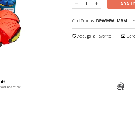
ADAUG
Cod Produs:
DPWMWLMBM
A
Adauga la Favorite
Cere 
uit
 mai mare de