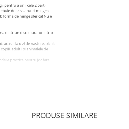
ii pentru a unii cele 2 parti.
trebuie doar sa arunci mingea
sub forma de minge sferica! Nu e
rma dintr-un disc zburator intr-o
, acasa, la o zi de nastere, picnic
piii, adultii si animalele de
indere practica pentru joc fara
n disc zburator prin simpla
poi in minge in timpul aruncarii.
ti-o in geanta sau masina.
nt nelimitat.
PRODUSE SIMILARE