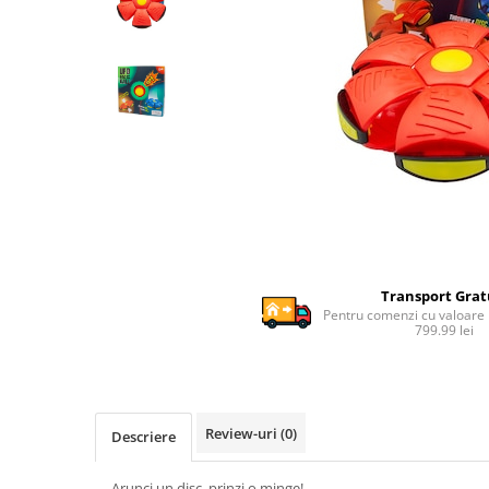
Ghiozdane si genti
Harti de perete si globuri
pamantesti
Plastilina
Librarie online
Fictiune
Manuale si auxiliare scolare
Birotica & Papetarie
Pixuri
Markere
Transport Grat
Jucarii, Copii & Bebe
Pentru comenzi cu valoare
799.99 lei
Igiena si ingrijire
Aparate aerosoli copii
Aspiratoare nazale si accesorii
Cadite bebe si accesorii baie
Review-uri
(0)
Descriere
Creme si lotiuni de corp copii
Olite si reductoare WC
Arunci un disc, prinzi o minge!