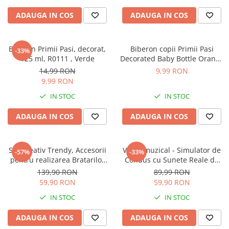
Sampon si balsam copii
ADAUGA IN COS
ADAUGA IN COS
Sapun & Gel de dus copii
Ulei de corp copii
Biberon Primii Pasi, decorat,
Biberon copii Primii Pasi
Tampoane pentru San
-33%
125 ml, R0111 , Verde
Decorated Baby Bottle Orange
Set Ingrijire Bebelusi
125ml
14,99 RON
9,99 RON
Arme de jucarie
9,99 RON
Ateliere si bancuri de lucru
IN STOC
IN STOC
Bucatarii copii
ADAUGA IN COS
ADAUGA IN COS
Carucioare papusi si accesorii
Casute de papusi si mobilier
Set Creativ Trendy, Accesorii
Volan muzical - Simulator de
-57%
-33%
Cuburi si caramizi
pentru realizarea Bratarilor
Condus cu Sunete Reale de
din elastic, Rainbow Loom
Masina si Suport cu Ventuze
Elicoptere, avioane si nave de
139,90 RON
89,99 RON
Bands, 950 piese, Multicolor
pentru copii, Galben cu Negru
jucarie
59,90 RON
59,90 RON
IN STOC
IN STOC
Figurine
Frumusete, bijuterii si accesorii
ADAUGA IN COS
ADAUGA IN COS
fetite