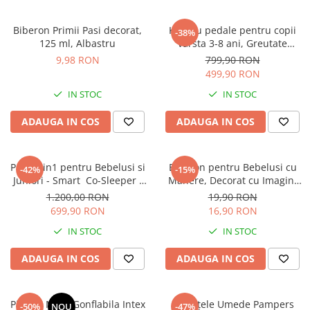
Instrumente muzicale de jucarie
Biberon Primii Pasi decorat,
Kart cu pedale pentru copii
-38%
Jocuri de societate
125 ml, Albastru
varsta 3-8 ani, Greutate
Maxima Suportata este de 50
Jucarii de plus
9,98 RON
799,90 RON
Kg
499,90 RON
Masinute
IN STOC
IN STOC
Motociclete de jucarie
ADAUGA IN COS
ADAUGA IN COS
Papusi
Puzzle
Roboti de jucarie
Patut 2in1 pentru Bebelusi si
Biberon pentru Bebelusi cu
-42%
-15%
Juniori - Smart Co-Sleeper -
Manere, Decorat cu Imagini
Set joaca doctor
Laterala Detasabila ,
Atractive 250 ml - Roz
1.200,00 RON
19,90 RON
Tranformabil in Pat Junior,
Set joaca gradinarit
699,90 RON
16,90 RON
100% Lemn Masiv de Fag, 3
Set joaca supermarket
IN STOC
IN STOC
Nivele de Inaltime, 120x60 CM
- Alb
Seturi de constructie
ADAUGA IN COS
ADAUGA IN COS
Utilaje constructie de jucarie
Hrana bebelusi
Piscina Mare Gonflabila Intex
Șervețele Umede Pampers
-50%
NOU
-47%