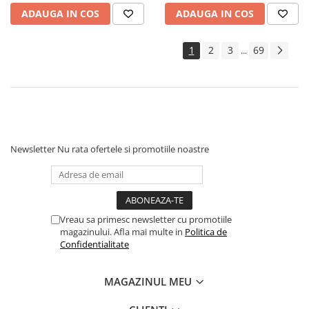
Geci Copii
ADAUGA IN COS
ADAUGA IN COS
Caciuli Copii
Carucioare si articole transport
1
2
3
69
...
Carucioare
Marsupii si hamuri bebe
Premergatoare
Scaune auto copii
Centre de activitati
Newsletter
Nu rata ofertele si promotiile noastre
Jucarii de baie
Jucarii de sortat
Jucarii de tras/impins
Jucarii interactive bebelusi
Vreau sa primesc newsletter cu promotiile
magazinului. Afla mai multe in
Politica de
Jucarii pentru carucioare si patut
Confidentialitate
Jucarii zornaitoare
MAGAZINUL MEU
Jocuri si jucarii educative
Jucarii interactive