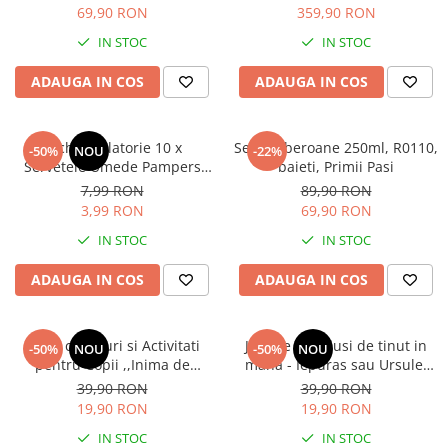
Rainbow Loom Bands , 3500
pentru Bebeluși, protejează
69,90 RON
359,90 RON
Ghiozdane si genti
piese , Multicolor
împotriva iritațiilor pielii,
IN STOC
IN STOC
Harti de perete si globuri
loțiune delicată cu 99% apă
pamantesti
pura
ADAUGA IN COS
ADAUGA IN COS
Plastilina
Librarie online
Fictiune
Pachet Calatorie 10 x
Set 6 biberoane 250ml, R0110,
-50%
NOU
-22%
Servetele Umede Pampers
baieti, Primii Pasi
Manuale si auxiliare scolare
Aqua Harmonie , 0 % Plastic,
7,99 RON
89,90 RON
Birotica & Papetarie
Piele Sensibila, Curatare
3,99 RON
69,90 RON
Delicata, Fara Parfum
Pixuri
IN STOC
IN STOC
Markere
ADAUGA IN COS
ADAUGA IN COS
Jucarii, Copii & Bebe
Igiena si ingrijire
Aparate aerosoli copii
Carte cu Jocuri si Activitati
Jucărie Bebelusi de tinut in
-50%
NOU
-50%
NOU
Aspiratoare nazale si accesorii
pentru Copii ,,Inima de
mana - Iepuras sau Ursulet
Campion'' Masini Cars 3
LED Luminos Handle pentru
39,90 RON
39,90 RON
Cadite bebe si accesorii baie
Disney
Petrecere de Aniversare sau
19,90 RON
19,90 RON
Creme si lotiuni de corp copii
Baby Shower
IN STOC
IN STOC
Olite si reductoare WC