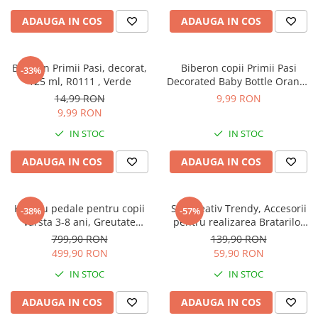
Sampon si balsam copii
ADAUGA IN COS
ADAUGA IN COS
Sapun & Gel de dus copii
Ulei de corp copii
Biberon Primii Pasi, decorat,
Biberon copii Primii Pasi
Tampoane pentru San
-33%
125 ml, R0111 , Verde
Decorated Baby Bottle Orange
Set Ingrijire Bebelusi
125ml
14,99 RON
9,99 RON
Arme de jucarie
9,99 RON
Ateliere si bancuri de lucru
IN STOC
IN STOC
Bucatarii copii
ADAUGA IN COS
ADAUGA IN COS
Carucioare papusi si accesorii
Casute de papusi si mobilier
Kart cu pedale pentru copii
Set Creativ Trendy, Accesorii
-38%
-57%
Cuburi si caramizi
varsta 3-8 ani, Greutate
pentru realizarea Bratarilor
Maxima Suportata este de 50
din elastic, Rainbow Loom
Elicoptere, avioane si nave de
799,90 RON
139,90 RON
Kg
Bands, 950 piese, Multicolor
jucarie
499,90 RON
59,90 RON
IN STOC
IN STOC
Figurine
Frumusete, bijuterii si accesorii
ADAUGA IN COS
ADAUGA IN COS
fetite