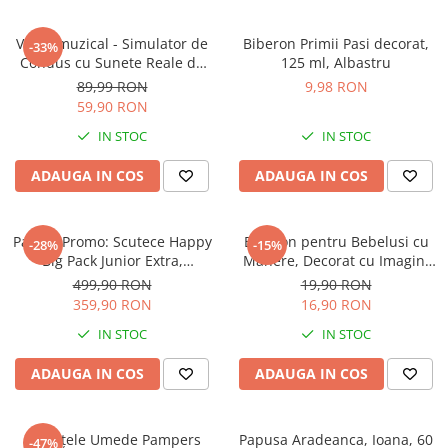
Instrumente muzicale de jucarie
Volan muzical - Simulator de
Biberon Primii Pasi decorat,
-33%
Jocuri de societate
Condus cu Sunete Reale de
125 ml, Albastru
Masina si Suport cu Ventuze
Jucarii de plus
89,99 RON
9,98 RON
pentru copii, Galben cu Negru
59,90 RON
Masinute
IN STOC
IN STOC
Motociclete de jucarie
ADAUGA IN COS
ADAUGA IN COS
Papusi
Puzzle
Roboti de jucarie
Pachet Promo: Scutece Happy
Biberon pentru Bebelusi cu
-28%
-15%
Big Pack Junior Extra,
Manere, Decorat cu Imagini
Set joaca doctor
Marimea NR. 6, 16+ kg, 4 X
Atractive 250 ml - Roz
499,90 RON
19,90 RON
54* 216 bucati
Set joaca gradinarit
359,90 RON
16,90 RON
Set joaca supermarket
IN STOC
IN STOC
Seturi de constructie
ADAUGA IN COS
ADAUGA IN COS
Utilaje constructie de jucarie
Hrana bebelusi
Șervețele Umede Pampers
Papusa Aradeanca, Ioana, 60
-47%