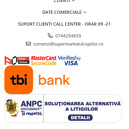
CLIENTI
Laptopuri, tablete si gadget-uri
DATE COMERCIALE
copii
Pasta, lut si nisip modelabil
SUPORT CLIENTI
CALL CENTER - ORAR 09 -21
Seturi de artizanat
0744294659
Seturi pictura si desen
comenzi@supermarketulcopiilor.ro
Machete masini de constructii
Maternitate
Pompe de san
Scutece bebelusi
Scutece si chilotei
Servetele umede bebelusi
Parfum pentru Copii
Mingi
Detergenti pentru Rufe Copii
Accesorii Ingrijire Zilnica Bebelusi