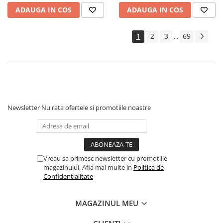
Geci Copii
ADAUGA IN COS
ADAUGA IN COS
Caciuli Copii
Carucioare si articole transport
1
2
3
69
...
Carucioare
Marsupii si hamuri bebe
Premergatoare
Scaune auto copii
Centre de activitati
Newsletter
Nu rata ofertele si promotiile noastre
Jucarii de baie
Jucarii de sortat
Jucarii de tras/impins
Jucarii interactive bebelusi
Vreau sa primesc newsletter cu promotiile
magazinului. Afla mai multe in
Politica de
Jucarii pentru carucioare si patut
Confidentialitate
Jucarii zornaitoare
MAGAZINUL MEU
Jocuri si jucarii educative
Jucarii interactive