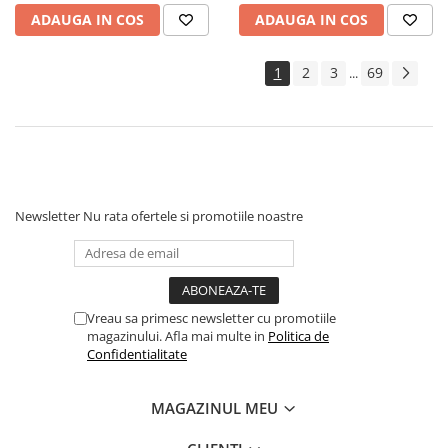
Geci Copii
ADAUGA IN COS
ADAUGA IN COS
Caciuli Copii
Carucioare si articole transport
1
2
3
69
...
Carucioare
Marsupii si hamuri bebe
Premergatoare
Scaune auto copii
Centre de activitati
Newsletter
Nu rata ofertele si promotiile noastre
Jucarii de baie
Jucarii de sortat
Jucarii de tras/impins
Jucarii interactive bebelusi
Vreau sa primesc newsletter cu promotiile
magazinului. Afla mai multe in
Politica de
Jucarii pentru carucioare si patut
Confidentialitate
Jucarii zornaitoare
MAGAZINUL MEU
Jocuri si jucarii educative
Jucarii interactive