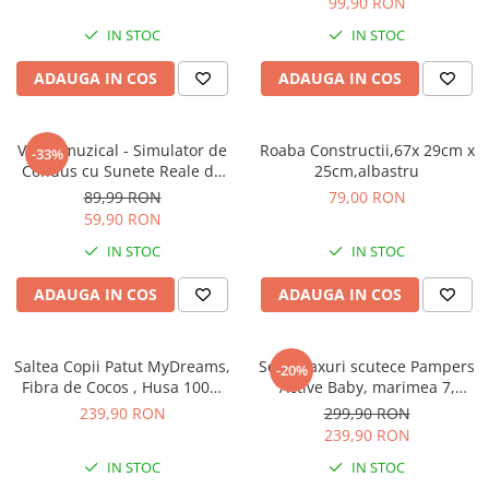
99,90 RON
Saltele si mingi pentru plaja
IN STOC
IN STOC
Spatii de joaca si accesorii
ADAUGA IN COS
ADAUGA IN COS
Triciclete
Zmeie si jucarii zburatoare
Volan muzical - Simulator de
Roaba Constructii,67x 29cm x
Camera copilului
-33%
Condus cu Sunete Reale de
25cm,albastru
Balansoare, leagane si hamace
Masina si Suport cu Ventuze
89,99 RON
79,00 RON
bebelusi
pentru copii, Galben cu Negru
59,90 RON
Lenjerii si huse patut
IN STOC
IN STOC
Mobilier camera copii
Monitoare video bebelusi
ADAUGA IN COS
ADAUGA IN COS
Paturici bebe
Patut bebe
Saltea Copii Patut MyDreams,
Set 2 baxuri scutece Pampers
-20%
Saltele copii
Fibra de Cocos , Husa 100%
Active Baby, marimea 7,
Sisteme de siguranta copii
Antibacteriana, Antialergica,
cantitate 44 bucati/bax,
239,90 RON
299,90 RON
Detasabila si Lavabila - Alba
pentru 15+ kg, cu strat
Imbracaminte si incaltaminte
239,90 RON
120x60x12 CM
aditional unic pentru
Body-uri copii
IN STOC
IN STOC
protectie