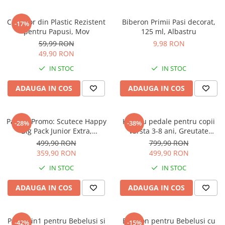
Instrumente muzicale de jucarie
Carucior din Plastic Rezistent
Biberon Primii Pasi decorat,
-17%
Jocuri de societate
pentru Papusi, Mov
125 ml, Albastru
Jucarii de plus
59,99 RON
9,98 RON
49,90 RON
Masinute
IN STOC
IN STOC
Motociclete de jucarie
ADAUGA IN COS
ADAUGA IN COS
Papusi
Puzzle
Roboti de jucarie
Pachet Promo: Scutece Happy
Kart cu pedale pentru copii
-28%
-38%
Big Pack Junior Extra,
varsta 3-8 ani, Greutate
Set joaca doctor
Marimea NR. 6, 16+ kg, 4 X
Maxima Suportata este de 50
499,90 RON
799,90 RON
54* 216 bucati
Kg
Set joaca gradinarit
359,90 RON
499,90 RON
Set joaca supermarket
IN STOC
IN STOC
Seturi de constructie
ADAUGA IN COS
ADAUGA IN COS
Utilaje constructie de jucarie
Hrana bebelusi
Patut 2in1 pentru Bebelusi si
Biberon pentru Bebelusi cu
-42%
-15%