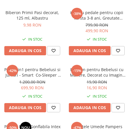
Instrumente muzicale de jucarie
Biberon Primii Pasi decorat,
Kart cu pedale pentru copii
-38%
Jocuri de societate
125 ml, Albastru
varsta 3-8 ani, Greutate
Maxima Suportata este de 50
Jucarii de plus
9,98 RON
799,90 RON
Kg
499,90 RON
Masinute
IN STOC
IN STOC
Motociclete de jucarie
ADAUGA IN COS
ADAUGA IN COS
Papusi
Puzzle
Roboti de jucarie
Patut 2in1 pentru Bebelusi si
Biberon pentru Bebelusi cu
-42%
-15%
Juniori - Smart Co-Sleeper -
Manere, Decorat cu Imagini
Set joaca doctor
Laterala Detasabila ,
Atractive 250 ml - Roz
1.200,00 RON
19,90 RON
Tranformabil in Pat Junior,
Set joaca gradinarit
699,90 RON
16,90 RON
100% Lemn Masiv de Fag, 3
Set joaca supermarket
IN STOC
IN STOC
Nivele de Inaltime, 120x60 CM
- Alb
Seturi de constructie
ADAUGA IN COS
ADAUGA IN COS
Utilaje constructie de jucarie
Hrana bebelusi
Piscina Mare Gonflabila Intex
Șervețele Umede Pampers
-50%
NOU
-47%