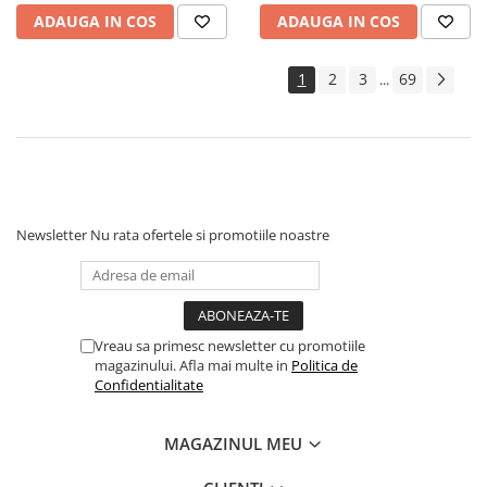
Geci Copii
ADAUGA IN COS
ADAUGA IN COS
Caciuli Copii
Carucioare si articole transport
1
2
3
69
...
Carucioare
Marsupii si hamuri bebe
Premergatoare
Scaune auto copii
Centre de activitati
Newsletter
Nu rata ofertele si promotiile noastre
Jucarii de baie
Jucarii de sortat
Jucarii de tras/impins
Jucarii interactive bebelusi
Vreau sa primesc newsletter cu promotiile
magazinului. Afla mai multe in
Politica de
Jucarii pentru carucioare si patut
Confidentialitate
Jucarii zornaitoare
MAGAZINUL MEU
Jocuri si jucarii educative
Jucarii interactive