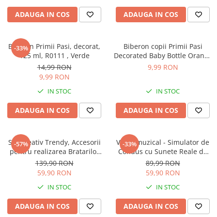
Sampon si balsam copii
ADAUGA IN COS
ADAUGA IN COS
Sapun & Gel de dus copii
Ulei de corp copii
Biberon Primii Pasi, decorat,
Biberon copii Primii Pasi
Tampoane pentru San
-33%
125 ml, R0111 , Verde
Decorated Baby Bottle Orange
Set Ingrijire Bebelusi
125ml
14,99 RON
9,99 RON
Arme de jucarie
9,99 RON
Ateliere si bancuri de lucru
IN STOC
IN STOC
Bucatarii copii
ADAUGA IN COS
ADAUGA IN COS
Carucioare papusi si accesorii
Casute de papusi si mobilier
Set Creativ Trendy, Accesorii
Volan muzical - Simulator de
-57%
-33%
Cuburi si caramizi
pentru realizarea Bratarilor
Condus cu Sunete Reale de
din elastic, Rainbow Loom
Masina si Suport cu Ventuze
Elicoptere, avioane si nave de
139,90 RON
89,99 RON
Bands, 950 piese, Multicolor
pentru copii, Galben cu Negru
jucarie
59,90 RON
59,90 RON
IN STOC
IN STOC
Figurine
Frumusete, bijuterii si accesorii
ADAUGA IN COS
ADAUGA IN COS
fetite