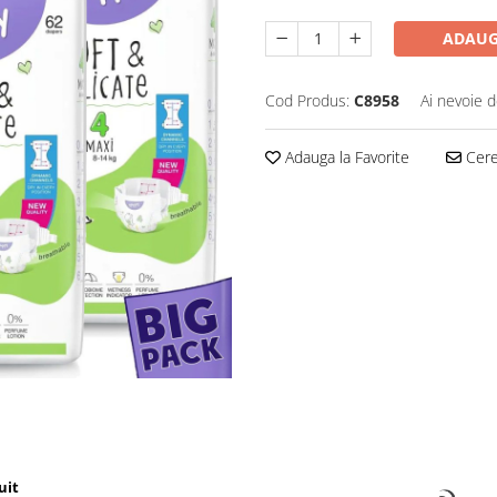
ADAUG
Cod Produs:
C8958
Ai nevoie d
Adauga la Favorite
Cere 
uit