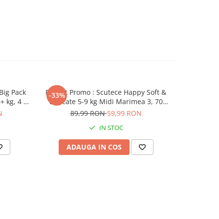
Big Pack
Pachet Promo : Scutece Happy Soft &
Scutece-ch
-33%
-40%
+ kg, 4 X
Delicate 5-9 kg Midi Marimea 3, 70
Pants XXL
bucati, Bella Baby Happy
N
89,99 RON
59,99 RON
39
IN STOC
ADAUGA IN COS
AD