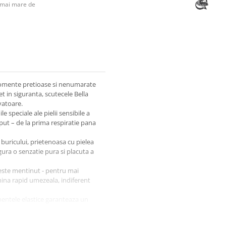
 mai mare de
 momente pretioase si nenumarate
t in siguranta, scutecele Bella
vatoare.
 speciale ale pielii sensibile a
put – de la prima respiratie pana
buricului, prietenoasa cu pielea
igura o senzatie pura si placuta a
i este mentinut - pentru mai
imina rapid umezeala, indiferent
ementele elastice garanteaza un
ruri in talie si mansete duble la