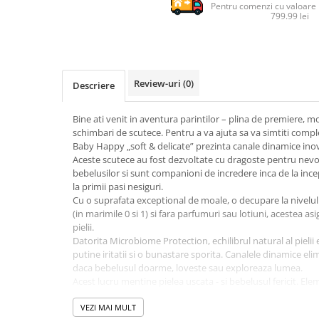
Pentru comenzi cu valoare
Sampon si balsam copii
799.99 lei
Sapun & Gel de dus copii
Ulei de corp copii
Tampoane pentru San
Review-uri
(0)
Descriere
Set Ingrijire Bebelusi
Arme de jucarie
Bine ati venit in aventura parintilor – plina de premiere,
Ateliere si bancuri de lucru
schimbari de scutece. Pentru a va ajuta sa va simtiti comple
Baby Happy „soft & delicate” prezinta canale dinamice ino
Bucatarii copii
Aceste scutece au fost dezvoltate cu dragoste pentru nevoile
Carucioare papusi si accesorii
bebelusilor si sunt companioni de incredere inca de la ince
la primii pasi nesiguri.
Casute de papusi si mobilier
Cu o suprafata exceptional de moale, o decupare la nivelul 
(in marimile 0 si 1) si fara parfumuri sau lotiuni, acestea as
Cuburi si caramizi
pielii.
Elicoptere, avioane si nave de
Datorita Microbiome Protection, echilibrul natural al pieli
jucarie
putine iritatii si o bunastare sporita. Canalele dinamice el
daca bebelusul doarme, loveste sau exploreaza lumea.
Figurine
Acest lucru mentine pielea uscata - si bebelusul fericit. El
grad ridicat de libertate de miscare: inchideri cu velcro, snu
Frumusete, bijuterii si accesorii
deschiderile picioarelor.
VEZI MAI MULT
fetite