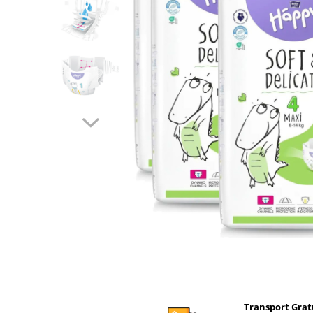
Ghiozdane si genti
Harti de perete si globuri
pamantesti
Plastilina
Librarie online
Fictiune
Manuale si auxiliare scolare
Birotica & Papetarie
Pixuri
Markere
Jucarii, Copii & Bebe
Igiena si ingrijire
Aparate aerosoli copii
Aspiratoare nazale si accesorii
Cadite bebe si accesorii baie
Creme si lotiuni de corp copii
Transport Grat
Olite si reductoare WC