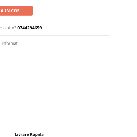
A IN COS
e ajutor?
0744294659
informatii
Livrare Rapida