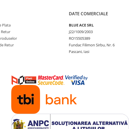
DATE COMERCIALE
 Copil si evaluat „Foarte Bun” de
bun pentru bebelusul tau.
 Plata
BLUE ACE SRL
ul tau.
e Retur
J22/1009/2003
um, bucurandu-se de o mare
Produselor
RO15505389
de Retur
Fundac Filimon Sirbu, Nr. 6
Pascani, Iasi