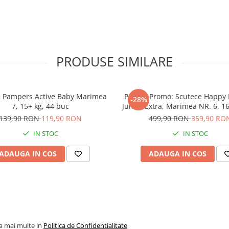
 ce e mai bun este suficient de
 8 si 14 kg .
 suplimentar pentru a creste
ndependent.
completa perfect celelalte
PRODUSE SIMILARE
olorate.
 nerestrictionata.
e Pampers Active Baby Marimea
Pachet Promo: Scutece Happy 
e ca o patura pufoasa. In
-28%
7, 15+ kg, 44 buc
Junior Extra, Marimea NR. 6, 16
 pentru zona sensibila a buricului.
54* 216 bucati
139,90 RON
119,90 RON
499,90 RON
359,90 RO
si compatibilitate cu pielea.
IN STOC
IN STOC
t.
biomului inclusa.
ADAUGA IN COS
ADAUGA IN COS
ta la evitarea iritatiilor – pentru
ari: canalele flexibile si dinamice
 placut de uscata – iar bebelusul
cesti niciodata.
la mai multe in
pentru un scutec proaspat. Acest
Politica de Confidentialitate