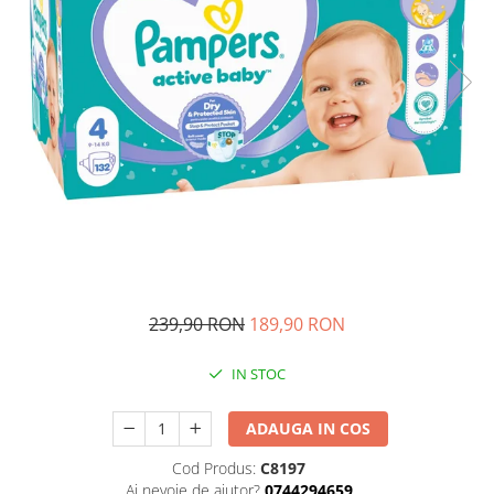
Ghiozdane si genti
Harti de perete si globuri
pamantesti
Plastilina
Librarie online
Fictiune
Manuale si auxiliare scolare
Birotica & Papetarie
Pixuri
Markere
Jucarii, Copii & Bebe
239,90 RON
189,90 RON
Igiena si ingrijire
Aparate aerosoli copii
IN STOC
Aspiratoare nazale si accesorii
ADAUGA IN COS
Cadite bebe si accesorii baie
Creme si lotiuni de corp copii
Cod Produs:
C8197
Olite si reductoare WC
Ai nevoie de ajutor?
0744294659