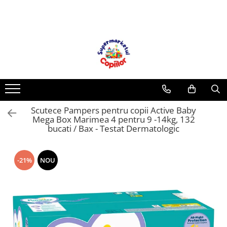
Toate Produsele
Casa, Gradina & Bricolaj
Decoratiuni
Accesorii pentru petrecere
Baloane
Scutece Pampers pentru copii Active Baby
Mobila gradina & terasa
Mega Box Marimea 4 pentru 9 -14kg, 132
Piscine
bucati / Bax - Testat Dermatologic
Gaming, Carti & Birotica
Carti pentru copii
-21%
NOU
Activitati extracurriculare
Povesti pentru copii
Carti de Povesti pentru Copii
Rechizite si papetarie pentru copii
Creioane colorate si carioci