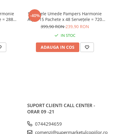
Șervețele Umede Pampers Harmonie
Șervețel
-40%
-40%
e = 288
Aqua 15 Pachete x 48 Servețele = 720
Aqua 18 P
otejează
Servețele pentru Bebeluși, ajută la
Servețele
N
399,90 RON
239,90 RON
49
oțiune
restabilirea pH-ului natural al pielii,
împotriv
IN STOC
ra
loțiune delicată cu 99% apă pura
del
ADAUGA IN COS
AD
SUPORT CLIENTI
CALL CENTER -
ORAR 09 -21
0744294659
comenzi@supermarketulcopiilor.ro