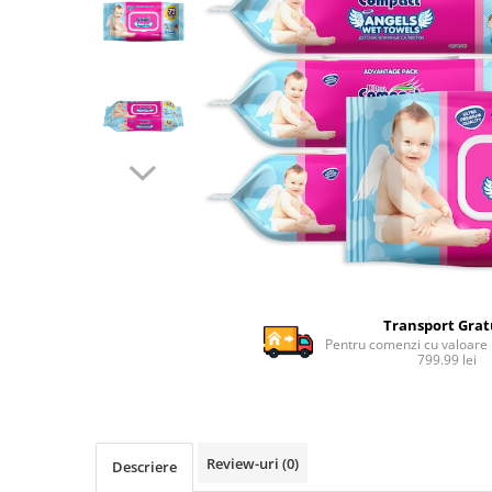
Ghiozdane si genti
Harti de perete si globuri
pamantesti
Plastilina
Librarie online
Fictiune
Manuale si auxiliare scolare
Birotica & Papetarie
Pixuri
Markere
Jucarii, Copii & Bebe
Transport Grat
Igiena si ingrijire
Pentru comenzi cu valoare
799.99 lei
Aparate aerosoli copii
Aspiratoare nazale si accesorii
Cadite bebe si accesorii baie
Creme si lotiuni de corp copii
Review-uri
(0)
Descriere
Olite si reductoare WC