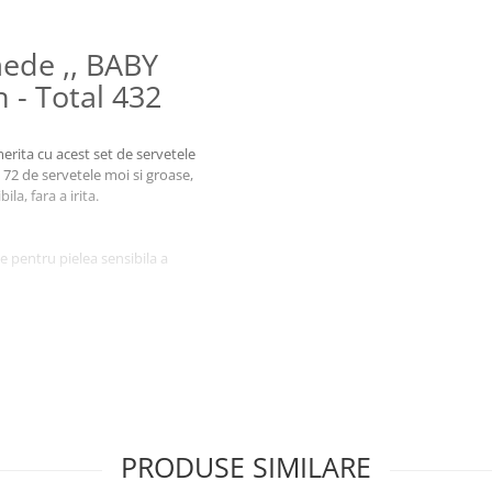
mede ,, BABY
 - Total 432
 merita cu acest set de servetele
2 de servetele moi si groase,
la, fara a irita.
te pentru pielea sensibila a
 chiar si pentru pielea cea mai
cm si grosime de 40 gr/m²,
elor.
ntru a proteja pielea
le, pentru un total de 432 bucati.
PRODUSE SIMILARE