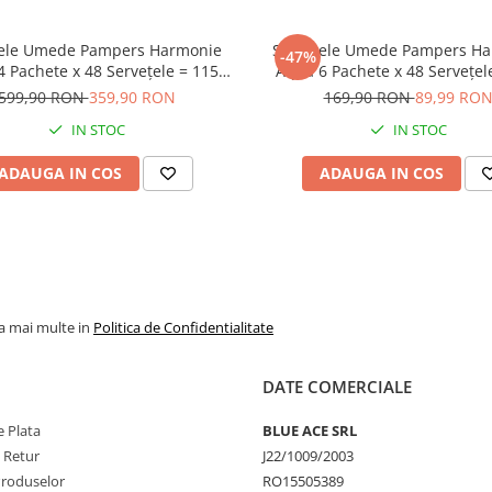
sului, evitand frecarea excesiva.
ea impuritatilor.
rs Harmonie
Șervețele Umede Pampers Harmonie
-47%
ra o curatare completa.
 Pachete x 48 Servețele = 1152
Aqua 6 Pachete x 48 Servețel
 protejează
Servețele pentru Bebeluși, pr
599,90 RON
359,90 RON
169,90 RON
89,99 RO
riva iritațiilor pielii, loțiune
împotriva iritațiilor pielii, l
IN STOC
IN STOC
delicată cu 99% apă pura
delicată cu 99% apă pu
ADAUGA IN COS
ADAUGA IN COS
t pentru o curatare delicata si
lui tau. Perfect pentru utilizare
la mai multe in
Politica de Confidentialitate
DATE COMERCIALE
ni
 Plata
BLUE ACE SRL
e Retur
J22/1009/2003
Produselor
RO15505389