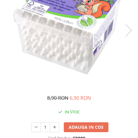
Ghiozdane si genti
Harti de perete si globuri
pamantesti
Plastilina
Librarie online
Fictiune
Manuale si auxiliare scolare
Birotica & Papetarie
Pixuri
Markere
Jucarii, Copii & Bebe
Igiena si ingrijire
8,90 RON
6,90 RON
Aparate aerosoli copii
IN STOC
Aspiratoare nazale si accesorii
Cadite bebe si accesorii baie
ADAUGA IN COS
Creme si lotiuni de corp copii
Olite si reductoare WC