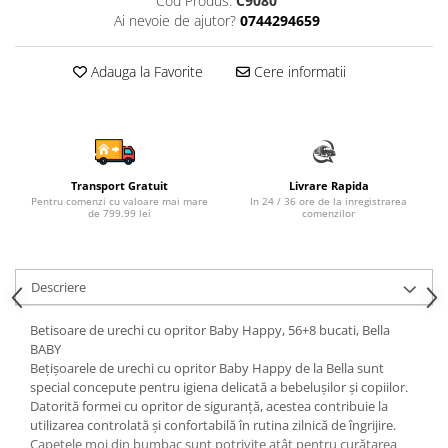
Cod Produs:
C9080
Sampon si balsam copii
Ai nevoie de ajutor?
0744294659
Sapun & Gel de dus copii
Adauga la Favorite
Cere informatii
Ulei de corp copii
Tampoane pentru San
Set Ingrijire Bebelusi
Arme de jucarie
Ateliere si bancuri de lucru
Transport Gratuit
Livrare Rapida
Pentru comenzi cu valoare mai mare
In 24 / 36 ore de la inregistrarea
Bucatarii copii
de 799.99 lei
comenzilor
Carucioare papusi si accesorii
Casute de papusi si mobilier
Descriere
Cuburi si caramizi
Betisoare de urechi cu opritor Baby Happy, 56+8 bucati, Bella
Elicoptere, avioane si nave de
BABY
jucarie
Bețișoarele de urechi cu opritor Baby Happy de la Bella sunt
Figurine
special concepute pentru igiena delicată a bebelușilor și copiilor.
Datorită formei cu opritor de siguranță, acestea contribuie la
Frumusete, bijuterii si accesorii
utilizarea controlată și confortabilă în rutina zilnică de îngrijire.
fetite
Capetele moi din bumbac sunt potrivite atât pentru curățarea