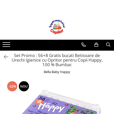
Toate Produsele
Casa, Gradina & Bricolaj
Decoratiuni
Accesorii pentru petrecere
Baloane
Set Promo : 56+8 Gratis bucati Betisoare de
Mobila gradina & terasa
Urechi Igienice cu Opritor pentru Copii Happy,
Piscine
100 % Bumbac
Gaming, Carti & Birotica
Bella Baby Happy
Carti pentru copii
Activitati extracurriculare
-22%
NOU
Povesti pentru copii
Carti de Povesti pentru Copii
Rechizite si papetarie pentru copii
Creioane colorate si carioci