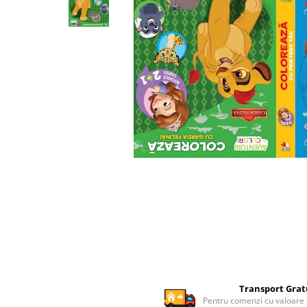
Ghiozdane si genti
Harti de perete si globuri
pamantesti
Plastilina
Librarie online
Fictiune
Manuale si auxiliare scolare
Birotica & Papetarie
Pixuri
Markere
Jucarii, Copii & Bebe
Igiena si ingrijire
Aparate aerosoli copii
Aspiratoare nazale si accesorii
Cadite bebe si accesorii baie
Creme si lotiuni de corp copii
Transport Grat
Pentru comenzi cu valoare
Olite si reductoare WC