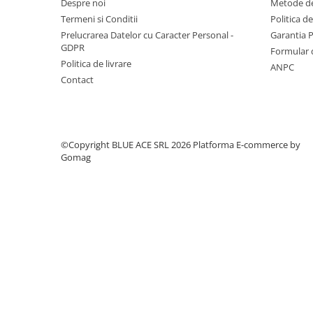
Despre noi
Metode de
Saltele si mingi pentru plaja
Termeni si Conditii
Politica d
Spatii de joaca si accesorii
Prelucrarea Datelor cu Caracter Personal -
Garantia 
GDPR
Formular 
Triciclete
Politica de livrare
ANPC
Zmeie si jucarii zburatoare
Contact
Camera copilului
Balansoare, leagane si hamace
bebelusi
©Copyright BLUE ACE SRL 2026
Platforma E-commerce by
Lenjerii si huse patut
Gomag
Mobilier camera copii
Monitoare video bebelusi
Paturici bebe
Patut bebe
Saltele copii
Sisteme de siguranta copii
Imbracaminte si incaltaminte
Body-uri copii