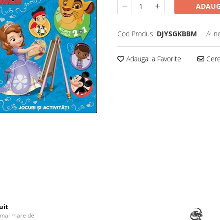
ADAUG
Cod Produs:
DJYSGKBBM
Ai n
Adauga la Favorite
Cere 
uit
 mai mare de