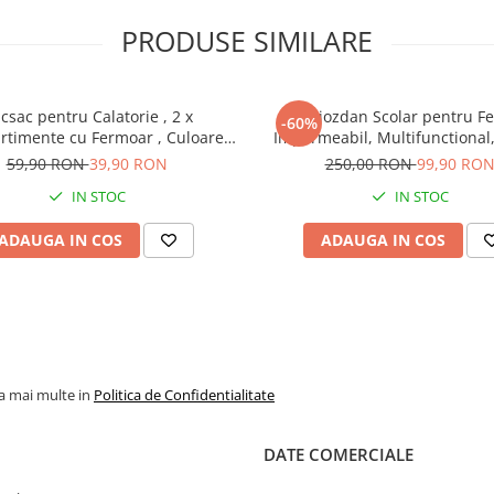
PRODUSE SIMILARE
csac pentru Calatorie , 2 x
Ghiozdan Scolar pentru Fetite,
-60%
imente cu Fermoar , Culoare
Impermeabil, Multifunctional
Verde Deschis
Furby Boom, Roz
59,90 RON
39,90 RON
250,00 RON
99,90 RO
IN STOC
IN STOC
ADAUGA IN COS
ADAUGA IN COS
la mai multe in
Politica de Confidentialitate
DATE COMERCIALE