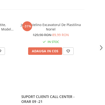
Joc Plastelino Excavatorul De Plastilina
Carte pentr
-31%
-20%
, Model
Noriel
si Acti
N
129,90 RON
89,99 RON
9
IN STOC
ADAUGA IN COS
AD
SUPORT CLIENTI
CALL CENTER -
ORAR 09 -21