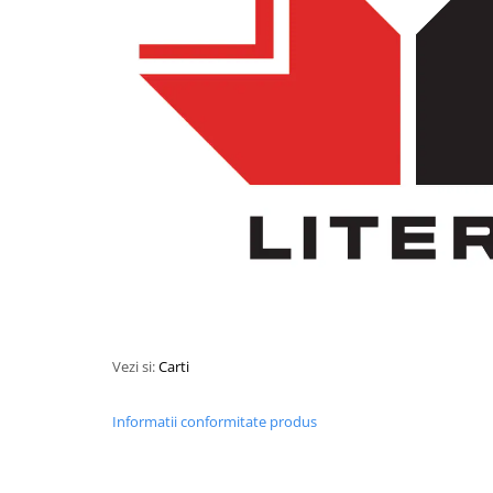
Instrumente muzicale de jucarie
Jocuri de societate
Jucarii de plus
Masinute
Motociclete de jucarie
Papusi
Puzzle
Roboti de jucarie
Set joaca doctor
Set joaca gradinarit
Set joaca supermarket
Vezi si:
Carti
Seturi de constructie
Informatii conformitate produs
Utilaje constructie de jucarie
Hrana bebelusi