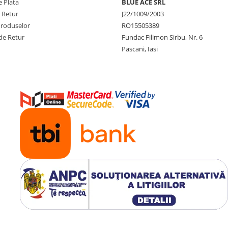
 Plata
BLUE ACE SRL
e Retur
J22/1009/2003
Produselor
RO15505389
de Retur
Fundac Filimon Sirbu, Nr. 6
Pascani, Iasi