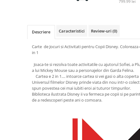
799.99 lei
Sampon si balsam copii
Sapun & Gel de dus copii
Ulei de corp copii
Tampoane pentru San
Caracteristici
Review-uri
(0)
Descriere
Set Ingrijire Bebelusi
Carte de Jocuri si Activitati pentru Copii Disney. Coloreaza 
Arme de jucarie
in 1
Ateliere si bancuri de lucru
Joaca-te si rezolva toate activitatile cu ajutorul Sofiei, a Plusi
Bucatarii copii
a lui Mickey Mouse sau a personajelor din Garda Felina.
Carucioare papusi si accesorii
Cartea e 2 in 1.... intoarce cartea si vei gasi o alta coperta 
Universul filmelor Disney prinde viata din nou intr-o colectie
Casute de papusi si mobilier
spun povestea cei mai iubiti eroi ai tuturor timpurilor.
Biblioteca ilustrata Disney ii va fermeca pe copii si pe pari
Cuburi si caramizi
de a redescoperi peste ani o comoara.
Elicoptere, avioane si nave de
jucarie
Figurine
Frumusete, bijuterii si accesorii
fetite