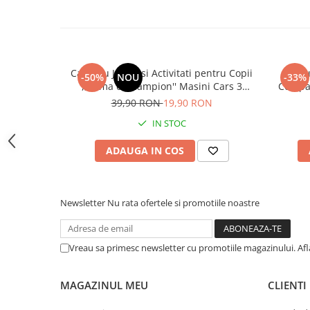
Articole hranire bebelusi
Biberoane, tetine si accesorii
Scaune de masa bebe
Suzete si accesorii
Carte cu Jocuri si Activitati pentru Copii
Ru
-50%
NOU
-33%
Carti pentru copii
,,Inima de Campion'' Masini Cars 3
Compart
Atlase si enciclopedii pentru copii
Disney
39,90 RON
19,90 RON
Carti pentru Bebelusi
IN STOC
Balansoare copii
ADAUGA IN COS
Casute si corturi copii
Colaci, ochelari si accesorii inot
copii
Newsletter
Nu rata ofertele si promotiile noastre
Jucarii pentru plaja si nisip
Tobogane copii
Vreau sa primesc newsletter cu promotiile magazinului. Af
Leagane copii
Masinute si vehicule pentru copii
MAGAZINUL MEU
CLIENTI
Piscine copii