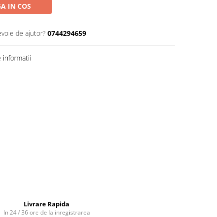
A IN COS
evoie de ajutor?
0744294659
informatii
Livrare Rapida
In 24 / 36 ore de la inregistrarea