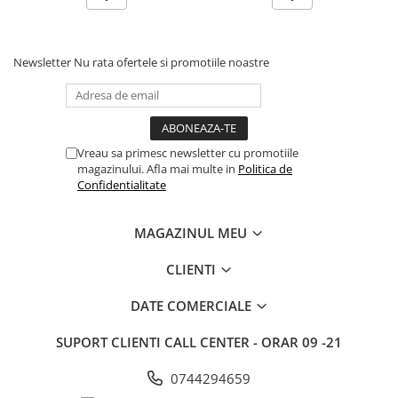
Articole hranire bebelusi
Biberoane, tetine si accesorii
Scaune de masa bebe
Newsletter
Nu rata ofertele si promotiile noastre
Suzete si accesorii
Carti pentru copii
Atlase si enciclopedii pentru copii
Carti pentru Bebelusi
Vreau sa primesc newsletter cu promotiile
magazinului. Afla mai multe in
Politica de
Balansoare copii
Confidentialitate
Casute si corturi copii
Colaci, ochelari si accesorii inot
MAGAZINUL MEU
copii
CLIENTI
Jucarii pentru plaja si nisip
Tobogane copii
DATE COMERCIALE
Leagane copii
SUPORT CLIENTI
CALL CENTER - ORAR 09 -21
Masinute si vehicule pentru copii
0744294659
Piscine copii