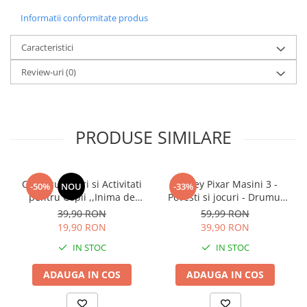
Instrumente muzicale de jucarie
Informatii conformitate produs
Jocuri de societate
Caracteristici
Jucarii de plus
Review-uri
(0)
Masinute
Motociclete de jucarie
Papusi
PRODUSE SIMILARE
Puzzle
Roboti de jucarie
Carte cu Jocuri si Activitati
Disney Pixar Masini 3 -
Set joaca doctor
-50%
NOU
-33%
pentru Copii ,,Inima de
Povesti si jocuri - Drumul
Set joaca gradinarit
Campion'' Masini Cars 3
spre victorie
39,90 RON
59,99 RON
Disney
Set joaca supermarket
19,90 RON
39,90 RON
IN STOC
IN STOC
Seturi de constructie
Utilaje constructie de jucarie
ADAUGA IN COS
ADAUGA IN COS
Hrana bebelusi