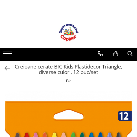
Toate Produsele
Casa, Gradina & Bricolaj
Decoratiuni
Accesorii pentru petrecere
Baloane
Creioane cerate BIC Kids Plastidecor Triangle,
Mobila gradina & terasa
diverse culori, 12 buc/set
Piscine
Bic
Gaming, Carti & Birotica
Carti pentru copii
Activitati extracurriculare
Povesti pentru copii
Carti de Povesti pentru Copii
Rechizite si papetarie pentru copii
Creioane colorate si carioci