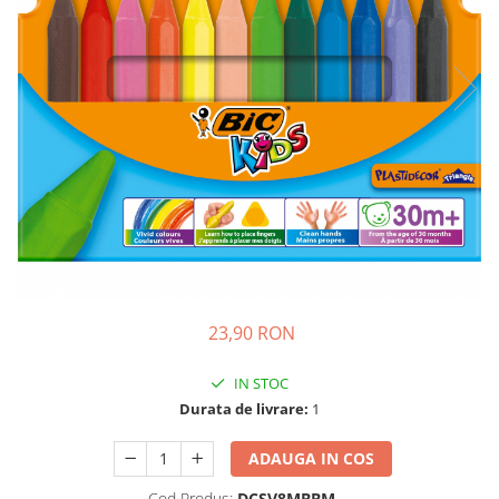
Ghiozdane si genti
Harti de perete si globuri
pamantesti
Plastilina
Librarie online
Fictiune
Manuale si auxiliare scolare
Birotica & Papetarie
Pixuri
Markere
Jucarii, Copii & Bebe
23,90 RON
Igiena si ingrijire
Aparate aerosoli copii
IN STOC
Aspiratoare nazale si accesorii
Durata de livrare:
1
Cadite bebe si accesorii baie
ADAUGA IN COS
Creme si lotiuni de corp copii
Olite si reductoare WC
Cod Produs:
DCSV8MBBM