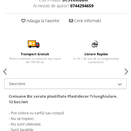
Ai nevoie de ajutor?
0744294659
Sampon si balsam copii
Sapun & Gel de dus copii
Adauga la Favorite
Cere informatii
Ulei de corp copii
Tampoane pentru San
Set Ingrijire Bebelusi
Arme de jucarie
Ateliere si bancuri de lucru
Transport Gratuit
Livrare Rapida
Pentru comenzi cu valoare mai mare
In 24 / 36 ore de la inregistrarea
Bucatarii copii
de 799.99 lei
comenzilor
Carucioare papusi si accesorii
Casute de papusi si mobilier
Descriere
Cuburi si caramizi
Creioane Bic cerate plastifiate Plastidecor Triunghiulare,
Elicoptere, avioane si nave de
12 buc/set
jucarie
- Pot colora cu varful sau corpul;
Figurine
- Nu se topesc;
Frumusete, bijuterii si accesorii
- Nu sunt uleioase;
fetite
- Sunt lavabile.