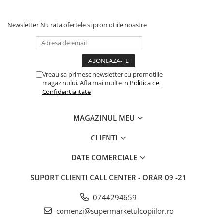
Articole hranire bebelusi
Biberoane, tetine si accesorii
Newsletter
Nu rata ofertele si promotiile noastre
Scaune de masa bebe
Suzete si accesorii
Carti pentru copii
Atlase si enciclopedii pentru copii
Vreau sa primesc newsletter cu promotiile
Carti pentru Bebelusi
magazinului. Afla mai multe in
Politica de
Confidentialitate
Balansoare copii
Casute si corturi copii
MAGAZINUL MEU
Colaci, ochelari si accesorii inot
copii
CLIENTI
Jucarii pentru plaja si nisip
DATE COMERCIALE
Tobogane copii
SUPORT CLIENTI
CALL CENTER - ORAR 09 -21
Leagane copii
Masinute si vehicule pentru copii
0744294659
Piscine copii
comenzi@supermarketulcopiilor.ro