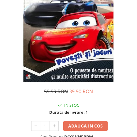
Ghiozdane si genti
Harti de perete si globuri
pamantesti
Plastilina
Librarie online
Fictiune
Manuale si auxiliare scolare
Birotica & Papetarie
Pixuri
Markere
Jucarii, Copii & Bebe
59,99 RON
39,90 RON
Igiena si ingrijire
Aparate aerosoli copii
IN STOC
Aspiratoare nazale si accesorii
Durata de livrare:
1
Cadite bebe si accesorii baie
ADAUGA IN COS
Creme si lotiuni de corp copii
Olite si reductoare WC
Cod Produs:
DCQWNFBBM