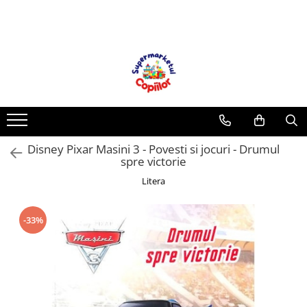
Toate Produsele
Casa, Gradina & Bricolaj
Decoratiuni
Accesorii pentru petrecere
Baloane
Disney Pixar Masini 3 - Povesti si jocuri - Drumul
Mobila gradina & terasa
spre victorie
Piscine
Litera
Gaming, Carti & Birotica
Carti pentru copii
-33%
Activitati extracurriculare
Povesti pentru copii
Carti de Povesti pentru Copii
Rechizite si papetarie pentru copii
Creioane colorate si carioci