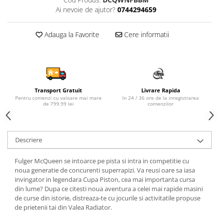
Ai nevoie de ajutor?
0744294659
Sampon si balsam copii
Sapun & Gel de dus copii
Adauga la Favorite
Cere informatii
Ulei de corp copii
Tampoane pentru San
Set Ingrijire Bebelusi
Arme de jucarie
Ateliere si bancuri de lucru
Transport Gratuit
Livrare Rapida
Pentru comenzi cu valoare mai mare
In 24 / 36 ore de la inregistrarea
Bucatarii copii
de 799.99 lei
comenzilor
Carucioare papusi si accesorii
Casute de papusi si mobilier
Descriere
Cuburi si caramizi
Fulger McQueen se intoarce pe pista si intra in competitie cu
Elicoptere, avioane si nave de
noua generatie de concurenti superrapizi. Va reusi oare sa iasa
jucarie
invingator in legendara Cupa Piston, cea mai importanta cursa
din lume? Dupa ce citesti noua aventura a celei mai rapide masini
Figurine
de curse din istorie, distreaza-te cu jocurile si activitatile propuse
Frumusete, bijuterii si accesorii
de prietenii tai din Valea Radiator.
fetite