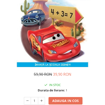
Ghiozdane si genti
Harti de perete si globuri
pamantesti
Plastilina
Librarie online
Fictiune
Manuale si auxiliare scolare
Birotica & Papetarie
Pixuri
Markere
Jucarii, Copii & Bebe
Igiena si ingrijire
59,90 RON
39,90 RON
Aparate aerosoli copii
IN STOC
Aspiratoare nazale si accesorii
Durata de livrare:
1
Cadite bebe si accesorii baie
Creme si lotiuni de corp copii
ADAUGA IN COS
Olite si reductoare WC