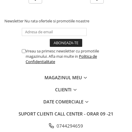
Articole hranire bebelusi
Biberoane, tetine si accesorii
Scaune de masa bebe
Newsletter
Nu rata ofertele si promotiile noastre
Suzete si accesorii
Carti pentru copii
Atlase si enciclopedii pentru copii
Carti pentru Bebelusi
Vreau sa primesc newsletter cu promotiile
magazinului. Afla mai multe in
Politica de
Balansoare copii
Confidentialitate
Casute si corturi copii
Colaci, ochelari si accesorii inot
MAGAZINUL MEU
copii
CLIENTI
Jucarii pentru plaja si nisip
Tobogane copii
DATE COMERCIALE
Leagane copii
SUPORT CLIENTI
CALL CENTER - ORAR 09 -21
Masinute si vehicule pentru copii
0744294659
Piscine copii