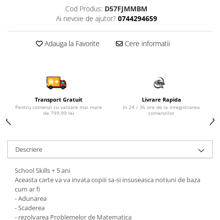
Cod Produs:
D57FJMMBM
Sampon si balsam copii
Ai nevoie de ajutor?
0744294659
Sapun & Gel de dus copii
Ulei de corp copii
Adauga la Favorite
Cere informatii
Tampoane pentru San
Set Ingrijire Bebelusi
Arme de jucarie
Ateliere si bancuri de lucru
Transport Gratuit
Livrare Rapida
Bucatarii copii
Pentru comenzi cu valoare mai mare
In 24 / 36 ore de la inregistrarea
de 799.99 lei
comenzilor
Carucioare papusi si accesorii
Casute de papusi si mobilier
Descriere
Cuburi si caramizi
Elicoptere, avioane si nave de
School Skills + 5 ani
jucarie
Aceasta carte va va invata copiii sa-si insuseasca notiuni de baza
cum ar fi
Figurine
- Adunarea
Frumusete, bijuterii si accesorii
- Scaderea
fetite
- rezolvarea Problemelor de Matematica