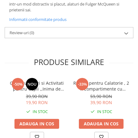
intr-un mod distractiv si placut, alaturi de Fulger McQueen si
Instrumente muzicale de jucarie
prietenii sai.
Jocuri de societate
Informatii conformitate produs
Jucarii de plus
Review-uri
(0)
Masinute
Motociclete de jucarie
Papusi
PRODUSE SIMILARE
Puzzle
Roboti de jucarie
Set joaca doctor
Carte cu Jocuri si Activitati
Rucsac pentru Calatorie , 2
-50%
NOU
-33%
pentru Copii ,,Inima de
x Compartimente cu
Set joaca gradinarit
Campion'' Masini Cars 3
Fermoar , Culoare Verde
39,90 RON
59,90 RON
Disney
Deschis
Set joaca supermarket
19,90 RON
39,90 RON
Seturi de constructie
IN STOC
IN STOC
Utilaje constructie de jucarie
ADAUGA IN COS
ADAUGA IN COS
Hrana bebelusi