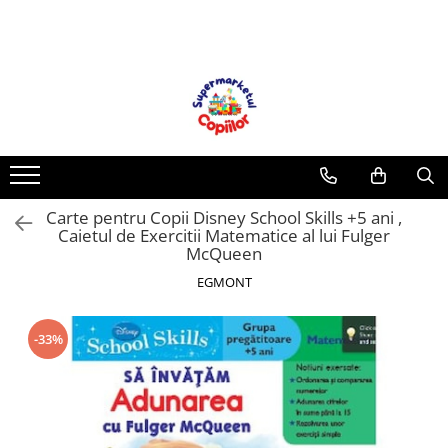
Toate Produsele
Casa, Gradina & Bricolaj
Decoratiuni
Accesorii pentru petrecere
Baloane
Carte pentru Copii Disney School Skills +5 ani ,
Mobila gradina & terasa
Caietul de Exercitii Matematice al lui Fulger
Piscine
McQueen
Gaming, Carti & Birotica
EGMONT
Carti pentru copii
Activitati extracurriculare
-33%
Povesti pentru copii
Carti de Povesti pentru Copii
Rechizite si papetarie pentru copii
Creioane colorate si carioci