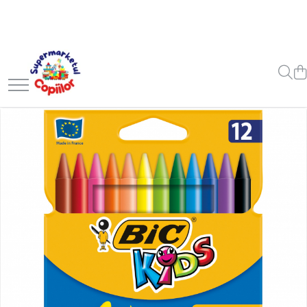
Toate Produsele
Casa, Gradina & Bricolaj
Decoratiuni
Accesorii pentru petrecere
Baloane
Mobila gradina & terasa
Piscine
Gaming, Carti & Birotica
Carti pentru copii
Activitati extracurriculare
Povesti pentru copii
Carti de Povesti pentru Copii
Rechizite si papetarie pentru
copii