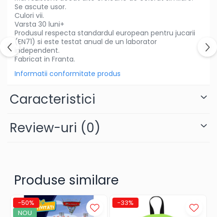
fetite
Se ascute usor.
Culori vii.
Instrumente muzicale de jucarie
Varsta 30 luni+
Produsul respecta standardul european pentru jucarii
Jocuri de societate
(EN71) si este testat anual de un laborator
Jucarii de plus
independent.
Fabricat in Franta.
Masinute
Informatii conformitate produs
Motociclete de jucarie
Papusi
Caracteristici
Puzzle
Review-uri
(0)
Roboti de jucarie
Set joaca doctor
Set joaca gradinarit
Set joaca supermarket
Produse similare
Seturi de constructie
Utilaje constructie de jucarie
-50%
-33%
NOU
Hrana bebelusi