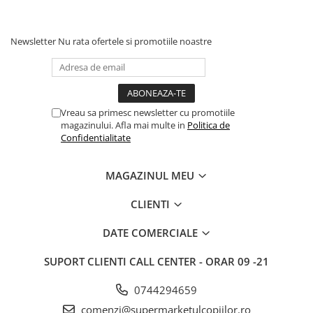
Saltele si mingi pentru plaja
Spatii de joaca si accesorii
Newsletter
Nu rata ofertele si promotiile noastre
Triciclete
Zmeie si jucarii zburatoare
Camera copilului
Vreau sa primesc newsletter cu promotiile
Balansoare, leagane si hamace
magazinului. Afla mai multe in
Politica de
bebelusi
Confidentialitate
Lenjerii si huse patut
Mobilier camera copii
MAGAZINUL MEU
Monitoare video bebelusi
CLIENTI
Paturici bebe
Patut bebe
DATE COMERCIALE
Saltele copii
Sisteme de siguranta copii
SUPORT CLIENTI
CALL CENTER - ORAR 09 -21
Imbracaminte si incaltaminte
0744294659
Body-uri copii
comenzi@supermarketulcopiilor.ro