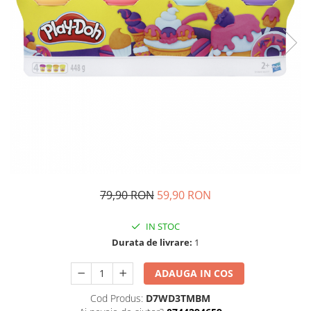
Ghiozdane si genti
Harti de perete si globuri
pamantesti
Plastilina
Librarie online
Fictiune
Manuale si auxiliare scolare
Birotica & Papetarie
Pixuri
Markere
79,90 RON
59,90 RON
Jucarii, Copii & Bebe
Igiena si ingrijire
IN STOC
Aparate aerosoli copii
Durata de livrare:
1
Aspiratoare nazale si accesorii
Cadite bebe si accesorii baie
ADAUGA IN COS
Creme si lotiuni de corp copii
Cod Produs:
D7WD3TMBM
Olite si reductoare WC