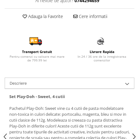
Ai nevoie de ajutor?
0744294659
Sampon si balsam copii
Sapun & Gel de dus copii
Adauga la Favorite
Cere informatii
Ulei de corp copii
Tampoane pentru San
Set Ingrijire Bebelusi
Arme de jucarie
Transport Gratuit
Livrare Rapida
Ateliere si bancuri de lucru
Pentru comenzi cu valoare mai mare
In 24 / 36 ore de la inregistrarea
de 799.99 lei
comenzilor
Bucatarii copii
Carucioare papusi si accesorii
Descriere
Casute de papusi si mobilier
Cuburi si caramizi
Set Play-Doh - Sweet, 4 cutii
Elicoptere, avioane si nave de
Pachetul Play-Doh: Sweet vine cu 4 cutii de pasta modelatoare
jucarie
non-toxica in culori delicate: portocaliu, magenta, bleu si mov in
Figurine
cutii clasice de 112g. Modeleaza si creeaza cu pasta distractiva
Play-Doh in diferite culori! Aceste cutii de 112g sunt excelente
Frumusete, bijuterii si accesorii
pentru toate tipurile de activitati creative, inclusiv pentru cadouri,
fetite
proiecte de scoala sau pentru a completa colectia de culori Play-