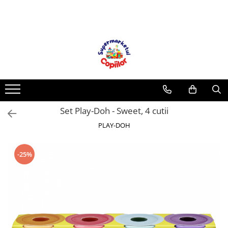
Toate Produsele
Casa, Gradina & Bricolaj
Decoratiuni
Accesorii pentru petrecere
Baloane
Set Play-Doh - Sweet, 4 cutii
Mobila gradina & terasa
PLAY-DOH
Piscine
Gaming, Carti & Birotica
Carti pentru copii
-25%
Activitati extracurriculare
Povesti pentru copii
Carti de Povesti pentru Copii
Rechizite si papetarie pentru copii
Creioane colorate si carioci