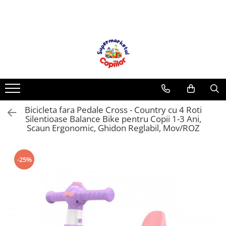
Toate Produsele
Casa, Gradina & Bricolaj
Decoratiuni
Accesorii pentru petrecere
Baloane
Bicicleta fara Pedale Cross - Country cu 4 Roti
Mobila gradina & terasa
Silentioase Balance Bike pentru Copii 1-3 Ani,
Piscine
Scaun Ergonomic, Ghidon Reglabil, Mov/ROZ
Gaming, Carti & Birotica
Carti pentru copii
-25%
Activitati extracurriculare
Povesti pentru copii
Carti de Povesti pentru Copii
Rechizite si papetarie pentru copii
Creioane colorate si carioci