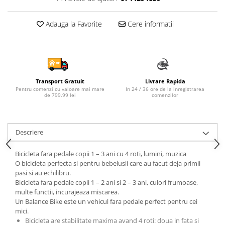
Sampon si balsam copii
Sapun & Gel de dus copii
Adauga la Favorite
Cere informatii
Ulei de corp copii
Tampoane pentru San
Set Ingrijire Bebelusi
Arme de jucarie
Transport Gratuit
Livrare Rapida
Pentru comenzi cu valoare mai mare
In 24 / 36 ore de la inregistrarea
Ateliere si bancuri de lucru
de 799.99 lei
comenzilor
Bucatarii copii
Carucioare papusi si accesorii
Descriere
Casute de papusi si mobilier
Cuburi si caramizi
Bicicleta fara pedale copii 1 – 3 ani cu 4 roti, lumini, muzica
O bicicleta perfecta si pentru bebelusii care au facut deja primii
Elicoptere, avioane si nave de
pasi si au echilibru.
jucarie
Bicicleta fara pedale copii 1 – 2 ani si 2 – 3 ani, culori frumoase,
multe functii, incurajeaza miscarea.
Figurine
Un Balance Bike este un vehicul fara pedale perfect pentru cei
Frumusete, bijuterii si accesorii
mici.
fetite
Bicicleta are stabilitate maxima avand 4 roti: doua in fata si