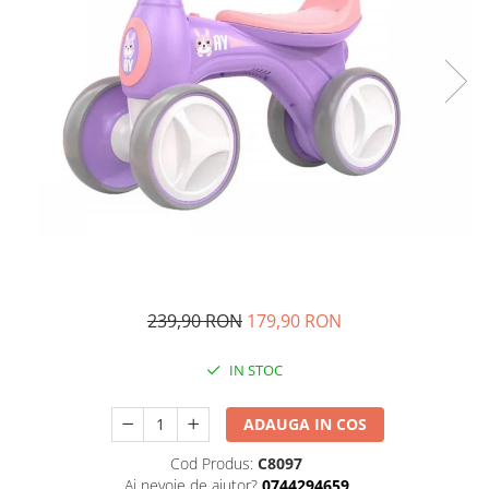
Ghiozdane si genti
Harti de perete si globuri
pamantesti
Plastilina
Librarie online
Fictiune
Manuale si auxiliare scolare
Birotica & Papetarie
Pixuri
Markere
Jucarii, Copii & Bebe
239,90 RON
179,90 RON
Igiena si ingrijire
Aparate aerosoli copii
IN STOC
Aspiratoare nazale si accesorii
ADAUGA IN COS
Cadite bebe si accesorii baie
Creme si lotiuni de corp copii
Cod Produs:
C8097
Olite si reductoare WC
Ai nevoie de ajutor?
0744294659