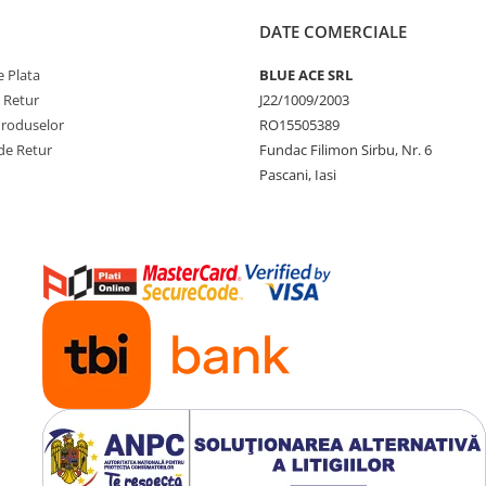
DATE COMERCIALE
 Plata
BLUE ACE SRL
e Retur
J22/1009/2003
Produselor
RO15505389
de Retur
Fundac Filimon Sirbu, Nr. 6
Pascani, Iasi