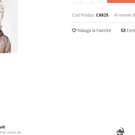
Cod Produs:
C8825
Ai nevoie d
Adauga la Favorite
Cere 
uit
 mai mare de