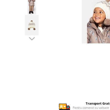
Ghiozdane si genti
Harti de perete si globuri
pamantesti
Plastilina
Librarie online
Fictiune
Manuale si auxiliare scolare
Birotica & Papetarie
Pixuri
Markere
Jucarii, Copii & Bebe
Igiena si ingrijire
Aparate aerosoli copii
Aspiratoare nazale si accesorii
Cadite bebe si accesorii baie
Creme si lotiuni de corp copii
Transport Grat
Pentru comenzi cu valoare
Olite si reductoare WC