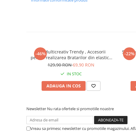
Informatii conformitate produs
Instrumente muzicale de jucarie
Jocuri de societate
Jucarii de plus
Masinute
Motociclete de jucarie
Set Multicreativ Trendy , Accesorii
Set 6 
Papusi
-46%
-22%
pentru realizarea Bratarilor din elastic ,
Puzzle
Rainbow Loom Bands , 3500 piese ,
129,90 RON
69,90 RON
Multicolor
Roboti de jucarie
IN STOC
Set joaca doctor
ADAUGA IN COS
Set joaca gradinarit
Set joaca supermarket
Newsletter
Nu rata ofertele si promotiile noastre
Seturi de constructie
Utilaje constructie de jucarie
Vreau sa primesc newsletter cu promotiile magazinului. Af
Hrana bebelusi