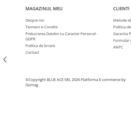
Articole hranire bebelusi
MAGAZINUL MEU
CLIENTI
Biberoane, tetine si accesorii
Scaune de masa bebe
Despre noi
Metode de
Suzete si accesorii
Termeni si Conditii
Politica d
Carti pentru copii
Prelucrarea Datelor cu Caracter Personal -
Garantia 
GDPR
Formular 
Atlase si enciclopedii pentru copii
Politica de livrare
ANPC
Carti pentru Bebelusi
Contact
Balansoare copii
Casute si corturi copii
Colaci, ochelari si accesorii inot
©Copyright BLUE ACE SRL 2026
Platforma E-commerce by
copii
Gomag
Jucarii pentru plaja si nisip
Tobogane copii
Leagane copii
Căciulă
Masinute si vehicule pentru copii
Descriere produs:
Piscine copii