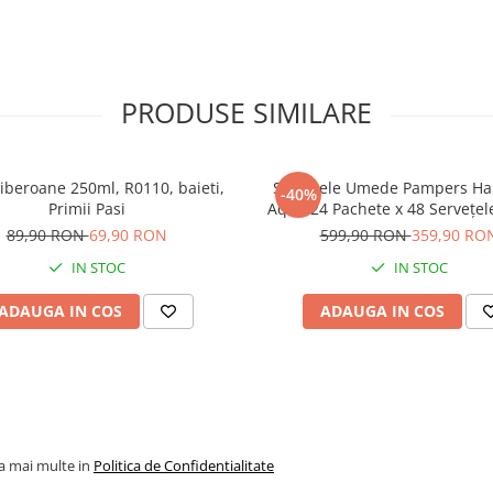
PRODUSE SIMILARE
biberoane 250ml, R0110, baieti,
Șervețele Umede Pampers Harmonie
-40%
Primii Pasi
Aqua 24 Pachete x 48 Servețel
Servețele pentru Bebeluși, protejează
89,90 RON
69,90 RON
599,90 RON
359,90 RO
împotriva iritațiilor pielii, l
IN STOC
IN STOC
delicată cu 99% apă pu
ADAUGA IN COS
ADAUGA IN COS
la mai multe in
Politica de Confidentialitate