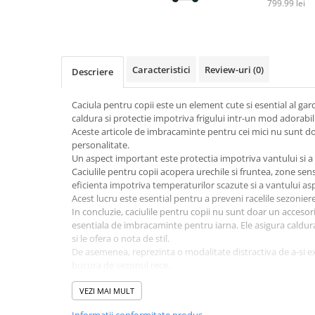
799.99 lei
Sampon si balsam copii
Sapun & Gel de dus copii
Ulei de corp copii
Tampoane pentru San
Caracteristici
Review-uri
(0)
Descriere
Set Ingrijire Bebelusi
Caciula pentru copii este un element cute si esential al ga
Arme de jucarie
caldura si protectie impotriva frigului intr-un mod adorabil
Ateliere si bancuri de lucru
Aceste articole de imbracaminte pentru cei mici nu sunt doar 
personalitate.
Bucatarii copii
Un aspect important este protectia impotriva vantului si a f
Carucioare papusi si accesorii
Caciulile pentru copii acopera urechile si fruntea, zone sensi
eficienta impotriva temperaturilor scazute si a vantului as
Casute de papusi si mobilier
Acest lucru este esential pentru a preveni racelile sezonier
In concluzie, caciulile pentru copii nu sunt doar un accesor
Cuburi si caramizi
esentiala de imbracaminte pentru iarna. Ele asigura caldura s
Elicoptere, avioane si nave de
si le ofera o nota de stil.
jucarie
De asemenea, reprezinta o modalitate distractiva de a-si e
bucura de sezonul rece.
Figurine
VEZI MAI MULT
Frumusete, bijuterii si accesorii
fetite