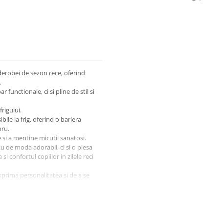
rderobei de sezon rece, oferind
.
functionale, ci si pline de stil si
rigului.
bile la frig, oferind o bariera
pru.
e si a mentine micutii sanatosi.
iu de moda adorabil, ci si o piesa
i confortul copiilor in zilele reci
xprima personalitatea si de a se