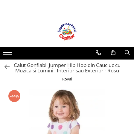
Toate Produsele
Casa, Gradina & Bricolaj
Decoratiuni
Accesorii pentru petrecere
Baloane
Calut Gonflabil Jumper Hip Hop din Cauciuc cu
Mobila gradina & terasa
Muzica si Lumini , Interior sau Exterior - Rosu
Piscine
Royal
Gaming, Carti & Birotica
Carti pentru copii
-44%
Activitati extracurriculare
Povesti pentru copii
Carti de Povesti pentru Copii
Rechizite si papetarie pentru copii
Creioane colorate si carioci