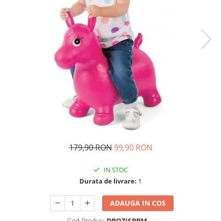
Ghiozdane si genti
Harti de perete si globuri
pamantesti
Plastilina
Librarie online
Fictiune
Manuale si auxiliare scolare
Birotica & Papetarie
Pixuri
Markere
Jucarii, Copii & Bebe
179,90 RON
99,90 RON
Igiena si ingrijire
Aparate aerosoli copii
IN STOC
Aspiratoare nazale si accesorii
Durata de livrare:
1
Cadite bebe si accesorii baie
ADAUGA IN COS
Creme si lotiuni de corp copii
Olite si reductoare WC
Cod Produs:
DBQZJSBBM