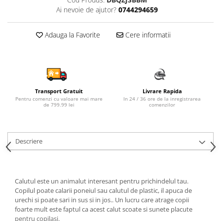
Ai nevoie de ajutor?
0744294659
Sampon si balsam copii
Sapun & Gel de dus copii
Adauga la Favorite
Cere informatii
Ulei de corp copii
Tampoane pentru San
Set Ingrijire Bebelusi
Arme de jucarie
Ateliere si bancuri de lucru
Transport Gratuit
Livrare Rapida
Pentru comenzi cu valoare mai mare
In 24 / 36 ore de la inregistrarea
Bucatarii copii
de 799.99 lei
comenzilor
Carucioare papusi si accesorii
Casute de papusi si mobilier
Descriere
Cuburi si caramizi
Elicoptere, avioane si nave de
jucarie
Calutul este un animalut interesant pentru prichindelul tau.
Copilul poate calarii poneiul sau calutul de plastic, il apuca de
Figurine
urechi si poate sari in sus si in jos.. Un lucru care atrage copii
Frumusete, bijuterii si accesorii
foarte mult este faptul ca acest calut scoate si sunete placute
fetite
pentru copilasi.