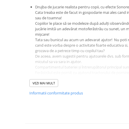
Sampon si balsam copii
Drujba de jucarie realista pentru copii, cu efecte Sonore
Cata treaba este de facut in gospodarie mai ales cand 
Sapun & Gel de dus copii
sau de toamna!
Ulei de corp copii
Copiilor le place să se modeleze după adulți observându
Tampoane pentru San
jucărie imită un adevărat motoferăstrău cu sunet, un mot
mișcare!
Set Ingrijire Bebelusi
Tata sau bunicul au acum un adevarat ajutor! Nu poti re
Arme de jucarie
cand este vorba despre o activitate foarte educativa si,
grozava de a petrece timp cu copilul tau?
Ateliere si bancuri de lucru
De aceea, avem sugestii pentru ajutoarele dvs. sub for
Bucatarii copii
micutul sa va sara in ajutor.
Compartimentul bateriei și întrerupătorul principal sun
Carucioare papusi si accesorii
Ferăstrăul este pornit cu ajutorul tractorului de pornire
pornire, ferăstrăul emite sunetul unui adevărat motor 
Casute de papusi si mobilier
VEZI MAI MULT
După pornire, puteți auzi în continuare sunetul unui m
Cuburi si caramizi
funcționează la viteză mică.
Informatii conformitate produs
Apoi apăsați simultan două butoane de pe mâner - mai 
Elicoptere, avioane si nave de
apoi apăsați pe cel de jos.
jucarie
Mișcarea în lanț: lanțul de cauciuc începe să se roteasc
adevărat. Când lanțul simte rezistență, se oprește din ro
Figurine
ferăstrăului se mișcă la fel ca în echipamentul real!
Frumusete, bijuterii si accesorii
fetite
Operare jucarie: