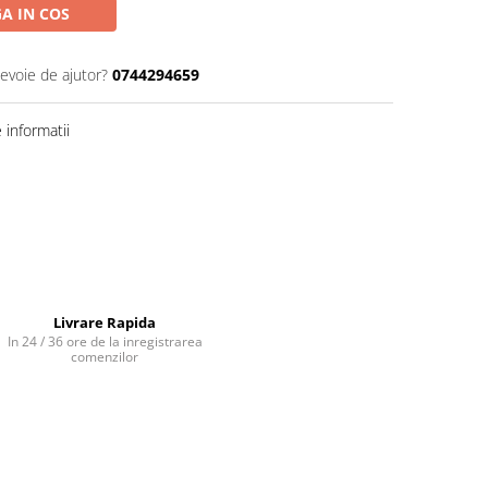
A IN COS
nevoie de ajutor?
0744294659
informatii
Livrare Rapida
In 24 / 36 ore de la inregistrarea
comenzilor