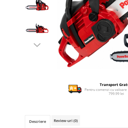
Ghiozdane si genti
Harti de perete si globuri
pamantesti
Plastilina
Librarie online
Fictiune
Manuale si auxiliare scolare
Birotica & Papetarie
Pixuri
Markere
Jucarii, Copii & Bebe
Transport Grat
Igiena si ingrijire
Pentru comenzi cu valoare
799.99 lei
Aparate aerosoli copii
Aspiratoare nazale si accesorii
Cadite bebe si accesorii baie
Creme si lotiuni de corp copii
Review-uri
(0)
Descriere
Olite si reductoare WC