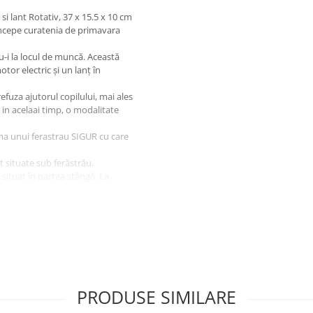
 si lant Rotativ, 37 x 15.5 x 10 cm
incepe curatenia de primavara
-i la locul de muncă. Această
or electric și un lanț în
fuza ajutorul copilului, mai ales
 in acelaai timp, o modalitate
ma unui ferastrau SIGUR cu care
t situate sub ferăstrău.
 situat în partea stângă. La
ferăstrău pornind.
otoferăstrău real care
întâi apăsați butonul de sus,
ă ca într-un motoferăstrău
tație, protejând copilul. Lanțul
PRODUSE SIMILARE