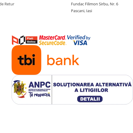
de Retur
Fundac Filimon Sirbu, Nr. 6
Pascani, Iasi
perfecta pentru un Cadou!!