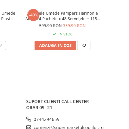
le Umede
Șervețele Umede Pampers Harmonie
Carte cu Jocuri si Activitati pentru Copii
-40%
-50%
Plastic,
Aqua 24 Pachete x 48 Servețele = 1152
,,Inima de Ca
ata, Fara
Servețele pentru Bebeluși, protejează
599,90 RON
359,90 RON
3
împotriva iritațiilor pielii, loțiune
IN STOC
delicată cu 99% apă pura
ADAUGA IN COS
AD
SUPORT CLIENTI
CALL CENTER -
ORAR 09 -21
0744294659
comenzi@supermarketulcopiilor.ro