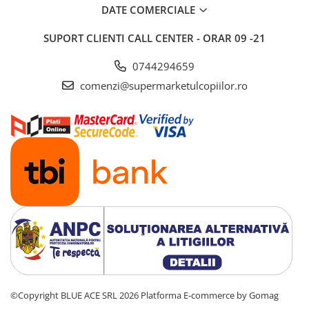
DATE COMERCIALE
Saltele si mingi pentru plaja
Spatii de joaca si accesorii
SUPORT CLIENTI
CALL CENTER - ORAR 09 -21
Triciclete
0744294659
Zmeie si jucarii zburatoare
comenzi@supermarketulcopiilor.ro
Camera copilului
Balansoare, leagane si hamace
bebelusi
Lenjerii si huse patut
Mobilier camera copii
Monitoare video bebelusi
Paturici bebe
Patut bebe
Saltele copii
Sisteme de siguranta copii
Imbracaminte si incaltaminte
Body-uri copii
©Copyright BLUE ACE SRL 2026
Platforma E-commerce by Gomag