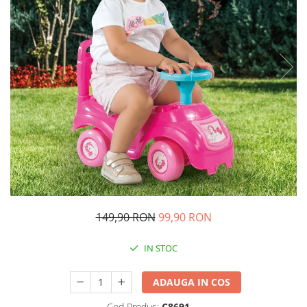
Ghiozdane si genti
Harti de perete si globuri
pamantesti
Plastilina
Librarie online
Fictiune
Manuale si auxiliare scolare
Birotica & Papetarie
Pixuri
Markere
Jucarii, Copii & Bebe
Igiena si ingrijire
149,90 RON
99,90 RON
Aparate aerosoli copii
IN STOC
Aspiratoare nazale si accesorii
Cadite bebe si accesorii baie
ADAUGA IN COS
Creme si lotiuni de corp copii
Olite si reductoare WC
Cod Produs:
C8691