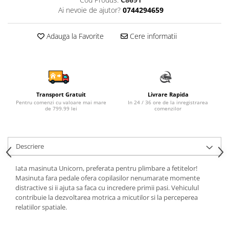
Ai nevoie de ajutor?
0744294659
Sampon si balsam copii
Sapun & Gel de dus copii
Adauga la Favorite
Cere informatii
Ulei de corp copii
Tampoane pentru San
Set Ingrijire Bebelusi
Arme de jucarie
Ateliere si bancuri de lucru
Transport Gratuit
Livrare Rapida
Pentru comenzi cu valoare mai mare
In 24 / 36 ore de la inregistrarea
Bucatarii copii
de 799.99 lei
comenzilor
Carucioare papusi si accesorii
Casute de papusi si mobilier
Descriere
Cuburi si caramizi
Iata masinuta Unicorn, preferata pentru plimbare a fetitelor!
Elicoptere, avioane si nave de
Masinuta fara pedale ofera copilasilor nenumarate momente
jucarie
distractive si ii ajuta sa faca cu incredere primii pasi. Vehiculul
contribuie la dezvoltarea motrica a micutilor si la perceperea
Figurine
relatiilor spatiale.
Frumusete, bijuterii si accesorii
fetite