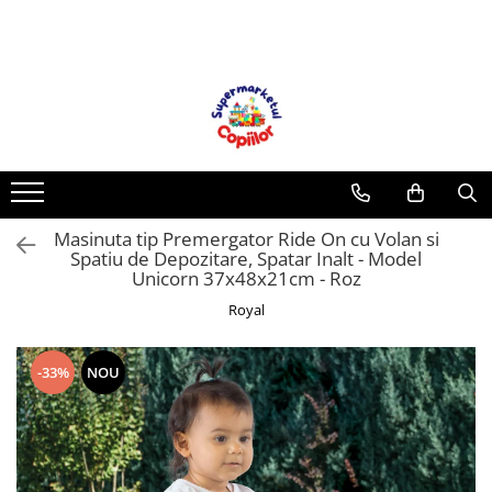
Toate Produsele
Casa, Gradina & Bricolaj
Decoratiuni
Accesorii pentru petrecere
Baloane
Masinuta tip Premergator Ride On cu Volan si
Mobila gradina & terasa
Spatiu de Depozitare, Spatar Inalt - Model
Piscine
Unicorn 37x48x21cm - Roz
Gaming, Carti & Birotica
Royal
Carti pentru copii
Activitati extracurriculare
-33%
NOU
Povesti pentru copii
Carti de Povesti pentru Copii
Rechizite si papetarie pentru copii
Creioane colorate si carioci