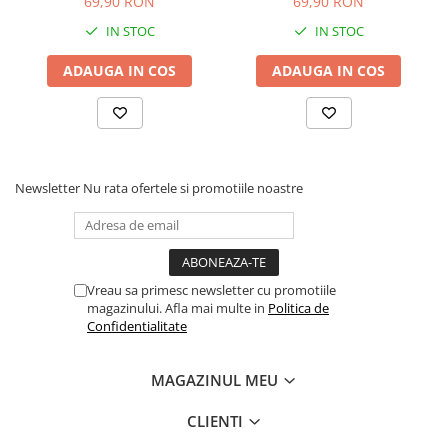
69,90 RON
69,90 RON
Articole hranire bebelusi
piese , Multicolor
IN STOC
IN STOC
Biberoane, tetine si accesorii
Scaune de masa bebe
ADAUGA IN COS
ADAUGA IN COS
Suzete si accesorii
Carti pentru copii
Atlase si enciclopedii pentru copii
Carti pentru Bebelusi
Newsletter
Nu rata ofertele si promotiile noastre
Balansoare copii
Casute si corturi copii
Colaci, ochelari si accesorii inot
copii
Vreau sa primesc newsletter cu promotiile
Jucarii pentru plaja si nisip
magazinului. Afla mai multe in
Politica de
Confidentialitate
Tobogane copii
Leagane copii
MAGAZINUL MEU
Masinute si vehicule pentru copii
CLIENTI
Piscine copii