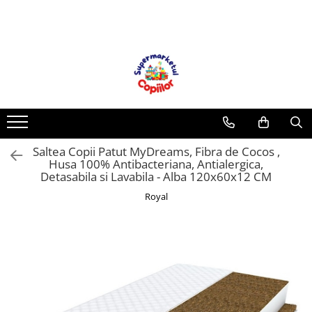
Toate Produsele
Casa, Gradina & Bricolaj
Decoratiuni
Accesorii pentru petrecere
Baloane
Saltea Copii Patut MyDreams, Fibra de Cocos ,
Mobila gradina & terasa
Husa 100% Antibacteriana, Antialergica,
Piscine
Detasabila si Lavabila - Alba 120x60x12 CM
Gaming, Carti & Birotica
Royal
Carti pentru copii
Activitati extracurriculare
Povesti pentru copii
Carti de Povesti pentru Copii
Rechizite si papetarie pentru copii
Creioane colorate si carioci