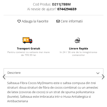
Cod Produs:
D211J7BBM
Sampon si balsam copii
Ai nevoie de ajutor?
0744294659
Sapun & Gel de dus copii
Ulei de corp copii
Adauga la Favorite
Cere informatii
Tampoane pentru San
Set Ingrijire Bebelusi
Arme de jucarie
Ateliere si bancuri de lucru
Transport Gratuit
Livrare Rapida
Bucatarii copii
Pentru comenzi cu valoare mai mare
In 24 / 36 ore de la inregistrarea
de 799.99 lei
comenzilor
Carucioare papusi si accesorii
Casute de papusi si mobilier
Descriere
Cuburi si caramizi
Elicoptere, avioane si nave de
Salteaua Fibra Cocos MyDreams este o saltea compusa din trei
jucarie
straturi: doua straturi de fibra de cocos combinat cu un amestec
de latex (covoras de cocos) si un strat de spuma poliuretanica
Figurine
(burete). Salteaua este imbracata intr-o Husa Antialergica si
Frumusete, bijuterii si accesorii
Antibacteriana
fetite