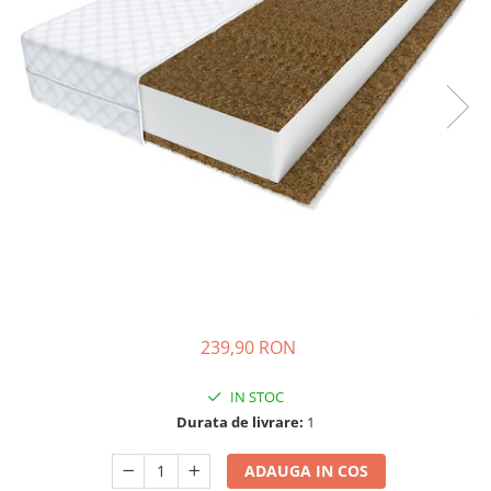
Ghiozdane si genti
Harti de perete si globuri
pamantesti
Plastilina
Librarie online
Fictiune
Manuale si auxiliare scolare
Birotica & Papetarie
Pixuri
Markere
Jucarii, Copii & Bebe
Igiena si ingrijire
239,90 RON
Aparate aerosoli copii
IN STOC
Aspiratoare nazale si accesorii
Durata de livrare:
1
Cadite bebe si accesorii baie
Creme si lotiuni de corp copii
ADAUGA IN COS
Olite si reductoare WC