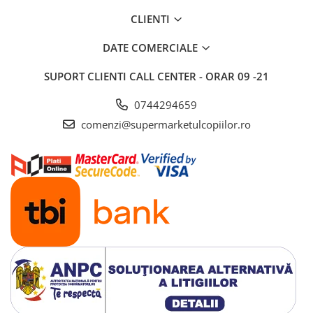
Saltele si mingi pentru plaja
CLIENTI
Spatii de joaca si accesorii
DATE COMERCIALE
Triciclete
Zmeie si jucarii zburatoare
SUPORT CLIENTI
CALL CENTER - ORAR 09 -21
Camera copilului
0744294659
Balansoare, leagane si hamace
comenzi@supermarketulcopiilor.ro
bebelusi
Lenjerii si huse patut
Mobilier camera copii
Monitoare video bebelusi
Paturici bebe
Patut bebe
Saltele copii
Sisteme de siguranta copii
Imbracaminte si incaltaminte
Body-uri copii