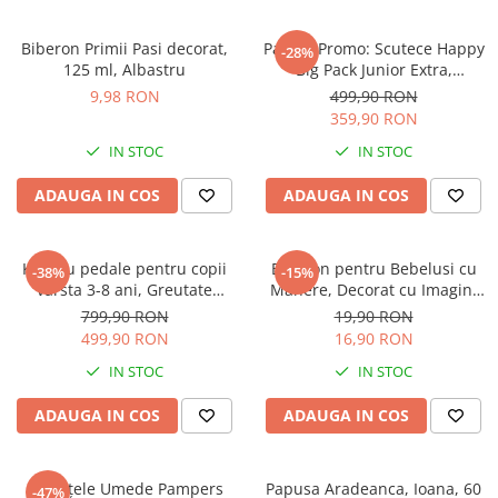
Instrumente muzicale de jucarie
Biberon Primii Pasi decorat,
Pachet Promo: Scutece Happy
-28%
Jocuri de societate
125 ml, Albastru
Big Pack Junior Extra,
Marimea NR. 6, 16+ kg, 4 X
Jucarii de plus
9,98 RON
499,90 RON
54* 216 bucati
359,90 RON
Masinute
IN STOC
IN STOC
Motociclete de jucarie
ADAUGA IN COS
ADAUGA IN COS
Papusi
Puzzle
Roboti de jucarie
Kart cu pedale pentru copii
Biberon pentru Bebelusi cu
-38%
-15%
varsta 3-8 ani, Greutate
Manere, Decorat cu Imagini
Set joaca doctor
Maxima Suportata este de 50
Atractive 250 ml - Roz
799,90 RON
19,90 RON
Kg
Set joaca gradinarit
499,90 RON
16,90 RON
Set joaca supermarket
IN STOC
IN STOC
Seturi de constructie
ADAUGA IN COS
ADAUGA IN COS
Utilaje constructie de jucarie
Hrana bebelusi
Șervețele Umede Pampers
Papusa Aradeanca, Ioana, 60
-47%