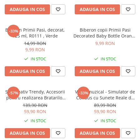
Sampon si balsam copii
ADAUGA IN COS
ADAUGA IN COS
Sapun & Gel de dus copii
Ulei de corp copii
Biberon Primii Pasi, decorat,
Biberon copii Primii Pasi
Tampoane pentru San
-33%
125 ml, R0111 , Verde
Decorated Baby Bottle Orange
Set Ingrijire Bebelusi
125ml
14,99 RON
9,99 RON
Arme de jucarie
9,99 RON
Ateliere si bancuri de lucru
IN STOC
IN STOC
Bucatarii copii
ADAUGA IN COS
ADAUGA IN COS
Carucioare papusi si accesorii
Casute de papusi si mobilier
Set Creativ Trendy, Accesorii
Volan muzical - Simulator de
-57%
-33%
Cuburi si caramizi
pentru realizarea Bratarilor
Condus cu Sunete Reale de
din elastic, Rainbow Loom
Masina si Suport cu Ventuze
Elicoptere, avioane si nave de
139,90 RON
89,99 RON
Bands, 950 piese, Multicolor
pentru copii, Galben cu Negru
jucarie
59,90 RON
59,90 RON
IN STOC
IN STOC
Figurine
Frumusete, bijuterii si accesorii
ADAUGA IN COS
ADAUGA IN COS
fetite