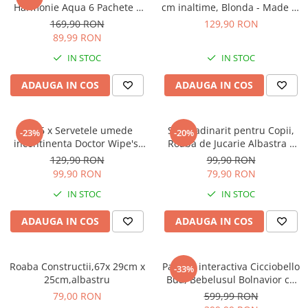
Articole hranire bebelusi
Harmonie Aqua 6 Pachete x
cm inaltime, Blonda - Made in
48 Servețele = 288 Servețele
Romania
Biberoane, tetine si accesorii
169,90 RON
129,90 RON
pentru Bebeluși, protejează
89,99 RON
Scaune de masa bebe
împotriva iritațiilor pielii,
IN STOC
IN STOC
Suzete si accesorii
loțiune delicată cu 99% apă
pura
Carti pentru copii
ADAUGA IN COS
ADAUGA IN COS
Atlase si enciclopedii pentru copii
Carti pentru Bebelusi
Set 6 x Servetele umede
Set gradinarit pentru Copii,
-23%
-20%
Balansoare copii
incontinenta Doctor Wipe's,
Roaba de Jucarie Albastra +
Casute si corturi copii
432 buc
Set Lopata si Grebla Rosii
129,90 RON
99,90 RON
99,90 RON
79,90 RON
Colaci, ochelari si accesorii inot
copii
IN STOC
IN STOC
Jucarii pentru plaja si nisip
ADAUGA IN COS
ADAUGA IN COS
Tobogane copii
Leagane copii
Roaba Constructii,67x 29cm x
Papusa interactiva Cicciobello
-33%
Masinute si vehicule pentru copii
25cm,albastru
Bua, Bebelusul Bolnavior cu
Febra Mare, 42 CM
79,00 RON
599,99 RON
Piscine copii