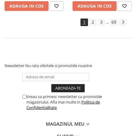
Geci Copii
ADAUGA IN COS
ADAUGA IN COS
Caciuli Copii
Carucioare si articole transport
1
2
3
69
...
Carucioare
Marsupii si hamuri bebe
Premergatoare
Scaune auto copii
Centre de activitati
Newsletter
Nu rata ofertele si promotiile noastre
Jucarii de baie
Jucarii de sortat
Jucarii de tras/impins
Jucarii interactive bebelusi
Vreau sa primesc newsletter cu promotiile
magazinului. Afla mai multe in
Politica de
Jucarii pentru carucioare si patut
Confidentialitate
Jucarii zornaitoare
MAGAZINUL MEU
Jocuri si jucarii educative
Jucarii interactive