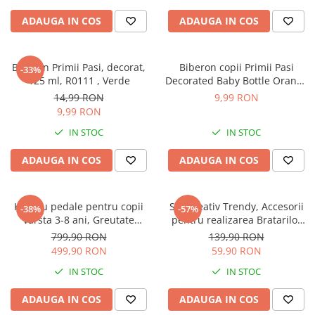
Sampon si balsam copii
ADAUGA IN COS
ADAUGA IN COS
Sapun & Gel de dus copii
Ulei de corp copii
Biberon Primii Pasi, decorat,
Biberon copii Primii Pasi
Tampoane pentru San
-33%
125 ml, R0111 , Verde
Decorated Baby Bottle Orange
Set Ingrijire Bebelusi
125ml
14,99 RON
9,99 RON
Arme de jucarie
9,99 RON
Ateliere si bancuri de lucru
IN STOC
IN STOC
Bucatarii copii
ADAUGA IN COS
ADAUGA IN COS
Carucioare papusi si accesorii
Casute de papusi si mobilier
Kart cu pedale pentru copii
Set Creativ Trendy, Accesorii
-38%
-57%
Cuburi si caramizi
varsta 3-8 ani, Greutate
pentru realizarea Bratarilor
Maxima Suportata este de 50
din elastic, Rainbow Loom
Elicoptere, avioane si nave de
799,90 RON
139,90 RON
Kg
Bands, 950 piese, Multicolor
jucarie
499,90 RON
59,90 RON
IN STOC
IN STOC
Figurine
Frumusete, bijuterii si accesorii
ADAUGA IN COS
ADAUGA IN COS
fetite