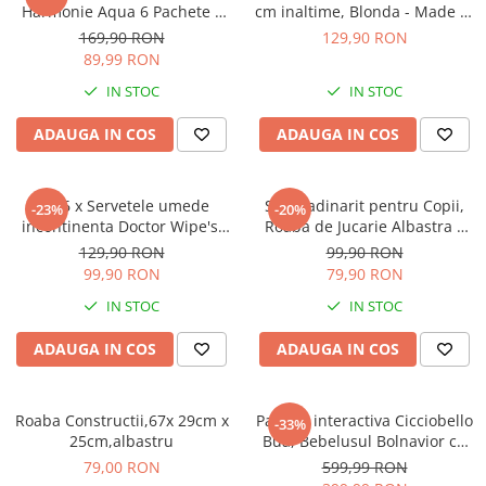
Articole hranire bebelusi
Harmonie Aqua 6 Pachete x
cm inaltime, Blonda - Made in
48 Servețele = 288 Servețele
Romania
Biberoane, tetine si accesorii
169,90 RON
129,90 RON
pentru Bebeluși, protejează
89,99 RON
Scaune de masa bebe
împotriva iritațiilor pielii,
IN STOC
IN STOC
Suzete si accesorii
loțiune delicată cu 99% apă
pura
Carti pentru copii
ADAUGA IN COS
ADAUGA IN COS
Atlase si enciclopedii pentru copii
Carti pentru Bebelusi
Set 6 x Servetele umede
Set gradinarit pentru Copii,
-23%
-20%
Balansoare copii
incontinenta Doctor Wipe's,
Roaba de Jucarie Albastra +
Casute si corturi copii
432 buc
Set Lopata si Grebla Rosii
129,90 RON
99,90 RON
99,90 RON
79,90 RON
Colaci, ochelari si accesorii inot
copii
IN STOC
IN STOC
Jucarii pentru plaja si nisip
ADAUGA IN COS
ADAUGA IN COS
Tobogane copii
Leagane copii
Roaba Constructii,67x 29cm x
Papusa interactiva Cicciobello
-33%
Masinute si vehicule pentru copii
25cm,albastru
Bua, Bebelusul Bolnavior cu
Febra Mare, 42 CM
79,00 RON
599,99 RON
Piscine copii