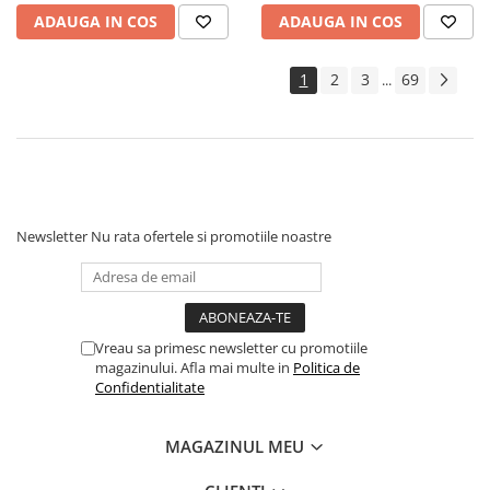
Geci Copii
ADAUGA IN COS
ADAUGA IN COS
Caciuli Copii
Carucioare si articole transport
1
2
3
69
...
Carucioare
Marsupii si hamuri bebe
Premergatoare
Scaune auto copii
Centre de activitati
Newsletter
Nu rata ofertele si promotiile noastre
Jucarii de baie
Jucarii de sortat
Jucarii de tras/impins
Jucarii interactive bebelusi
Vreau sa primesc newsletter cu promotiile
magazinului. Afla mai multe in
Politica de
Jucarii pentru carucioare si patut
Confidentialitate
Jucarii zornaitoare
MAGAZINUL MEU
Jocuri si jucarii educative
Jucarii interactive