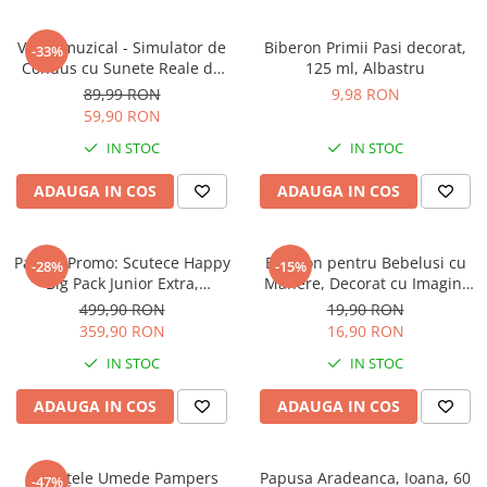
Instrumente muzicale de jucarie
Volan muzical - Simulator de
Biberon Primii Pasi decorat,
-33%
Jocuri de societate
Condus cu Sunete Reale de
125 ml, Albastru
Masina si Suport cu Ventuze
Jucarii de plus
89,99 RON
9,98 RON
pentru copii, Galben cu Negru
59,90 RON
Masinute
IN STOC
IN STOC
Motociclete de jucarie
ADAUGA IN COS
ADAUGA IN COS
Papusi
Puzzle
Roboti de jucarie
Pachet Promo: Scutece Happy
Biberon pentru Bebelusi cu
-28%
-15%
Big Pack Junior Extra,
Manere, Decorat cu Imagini
Set joaca doctor
Marimea NR. 6, 16+ kg, 4 X
Atractive 250 ml - Roz
499,90 RON
19,90 RON
54* 216 bucati
Set joaca gradinarit
359,90 RON
16,90 RON
Set joaca supermarket
IN STOC
IN STOC
Seturi de constructie
ADAUGA IN COS
ADAUGA IN COS
Utilaje constructie de jucarie
Hrana bebelusi
Șervețele Umede Pampers
Papusa Aradeanca, Ioana, 60
-47%